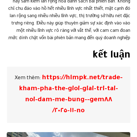
nay sắm kiếm lan rộng hóa danh sách bài phiên bản. Không
chỉ chu đáo vào hồ hết nhiều lĩnh vực nhất thiết, mặt cạnh đó
lan rộng sang nhiều nhiều lĩnh vực, thị trường sở hữu nét đặc
trưng riêng. Điều này giúp thuyên giảm sự xác định vào vào
một nhiều lĩnh vực rõ ràng với vắt thể, với cam cam đoan
mức dính chặt vốn bài phiên bản mang đến quý doanh nghiệp.
kết luận
https://hlmpk.net/trade-
Xem thêm:
kham-pha-the-gioi-giai-tri-tai-
gem٨٨-noi-dam-me-bung-
no-١١-٢٠٢٥/