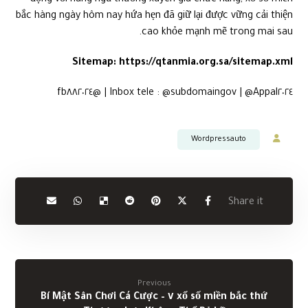
bắc hàng ngày hôm nay hứa hẹn đã giữ lại được vững cải thiện
cao khỏe mạnh mẽ trong mai sau.
Sitemap:
https://qtanmia.org.sa/sitemap.xml
Inbox tele : @subdomaingov | @Appal٢٠٢٤ | @fb٨٨٢٠٢٤
Wordpressauto
Previous
xổ số miền bắc thứ ٧ – Bí Mật Sân Chơi Cá Cược