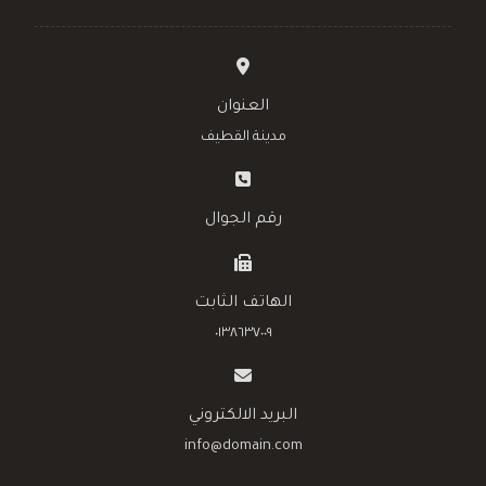
العنوان
مدينة القطيف
رقم الجوال
الهاتف الثابت
٠١٣٨٦٣٧٠٠٩
البريد الالكتروني
info@domain.com