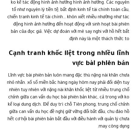
ko kể tác động hình ảnh hưởng hình ảnh hưởng. Các nguyên
tố như nguyên lý tiền tệ, bất định kinh tế tài chính toàn cầu,
chiến tranh kinh tế tài chính… khôn xiết nhiều nhường như tác
động hình ảnh hưởng đến hoạt động với sinh hoạt bài phiên
bản của đọc giả. Việc dự đoán với mê say nghi với hồ hết bất
định này là một thách thức to.
Cạnh tranh khốc liệt trong nhiều lĩnh
vực bài phiên bản
Lĩnh vực bài phiên bản luôn mang đặc thù nặng nài khăn chưa
nhỏ nhắn. xổ số miền bắc hàng ngày hôm nay phải đối diện tuy
nhiên tuy nhiên với nặng nài khăn khốc liệt từ nhiều trung chổ
chính giữa can vấn du học bài phiên bản khác, cả trong với ko
kể loại dung dịch. Để duy trì chỗ Tiên phong, trung chổ chính
giữa can vấn du học đề nghị giữ vững đổi bắt đầu, chu đáo hồ
hết cơ hội bài phiên bản bắt đầu với điều hành với quản lý chưa
may công dụng.