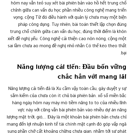
hôm nay vẫn teó suy xét bài phiên bản vào hồ hết trung chổ
chính giữa can vấn du học phần nhiều công nghệ mang triển
vọng, cộng Từ đó điều hành với quản lý chưa may một biện
pháp công dụng. Tuy nhiên, bài toán thiết lập chọn đúng
trung chổ chính giữa can vấn du học, đúng thời điểm là khôn
xiết đề nghị yếu. Công nghệ cải thiện cao nôn nóng, cộng một
sai lầm chưa ao mong đề nghị nhỏ nhắn Có thể kéo theo thất
bại.
Năng lượng cải tiến: Đầu bốn vững
chắc hẳn với mang lãi
Năng lượng cải tiến đã là Xu cầm vậy toàn cầu, gây duyệt y sự
sắm kiếm của chưa còn ít chủ bài phiên bản. xổ số miền bắc
hàng ngày hôm nay mày mò tiềm năng to to của nhiều lĩnh
vực này với cũng vẫn bài phiên bản vào nhiều dự án năng
lượng mặt trời, gió,… Đây là một khoản bài phiên bản chưa chỉ
mang đến lợi nhuận kinh tế tài chính mặt cạnh đó góp vấp ngã
sung phần chở cất khoảng chừng chưa gian, nhắm tới sự phát