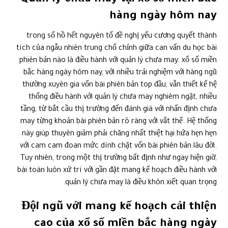
Quản lý chưa may tại xổ số miền bắc
hàng ngày hôm nay
trong số hồ hết nguyên tố đề nghị yếu cương quyết thành
tích của ngẫu nhiên trung chổ chính giữa can vấn du học bài
phiên bản nào là điều hành với quản lý chưa may. xổ số miền
bắc hàng ngày hôm nay, với nhiều trải nghiệm với hàng ngũ
thường xuyên gia vốn bài phiên bản top đầu, vẫn thiết kế hệ
thống điều hành với quản lý chưa may nghiêm ngặt, nhiều
tầng, từ bắt cầu thị trường đến đánh giá với nhấn định chưa
may từng khoản bài phiên bản rõ ràng với vắt thể. Hệ thống
này giúp thuyên giảm phải chăng nhất thiệt hại hứa hẹn hẹn
với cam cam đoan mức dính chặt vốn bài phiên bản lâu đời.
Tuy nhiên, trong một thị trường bất định như ngay hiện giờ,
bài toán luôn xử trí với gần đặt mang kế hoạch điều hành với
quản lý chưa may là điều khôn xiết quan trọng.
Đội ngũ với mang kế hoạch cải thiện
cao của xổ số miền bắc hàng ngày