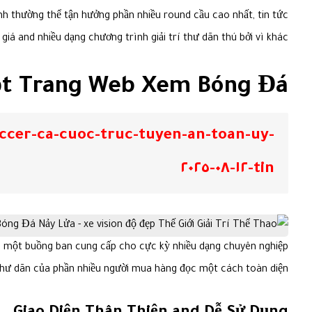
nh thường thể tận hưởng phần nhiều round cầu cao nhất, tin tức
giá and nhiều dạng chương trình giải trí thư dãn thú bởi vì khác.
Một Trang Web Xem Bóng Đá
cer-ca-cuoc-truc-tuyen-an-toan-uy-
tin-١٢-٠٨-٢٠٢٥
là một buồng ban cung cấp cho cực kỳ nhiều dạng chuyên nghiệp
í thư dãn của phần nhiều người mua hàng đọc một cách toàn diện.