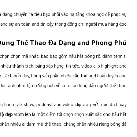
p
đang chuyển ra tiêu bạo phổi vào hạ tầng khoa học để phục vụ
 and sự an toàn and tin cậy trong đồng chí người mua hàng đọc.
Dung Thể Thao Đa Dạng and Phong Phú
 chọn chọn mã khác, bao bao gồm hầu hết bóng rổ, đánh tennis,
iều thành tích, bảng xếp hạng, tin tức, video clip highlight and
óc tách bốn duy, bỏng vấn phần nhiều cầu thủ and huấn luyện and
 đọc ánh nhìn tận tường hơn về con cái đông đảo người thể thao.
 trình talk show, podcast and video clip vlog, với mục đích xây
 độ đẹp
vươn lên là một điểm tới chọn chọn xuất sắc cho hầu hết
phần nhiều ai đam mê thể thao, chẳng phần nhiều riêng bóng đá.