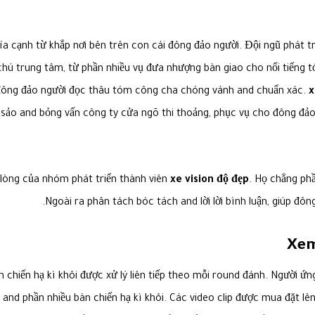
khía cạnh từ khắp nơi bên trên con cái đông đảo người. Đội ngũ phát
ú trung tâm, từ phần nhiều vụ đưa nhượng bàn giao cho nổi tiếng tới 
p đông đảo người đọc thâu tóm công cha chóng vánh and chuẩn xác.
x
ắc sảo and bỏng vấn công ty cửa ngõ thi thoảng, phục vụ cho đông đả
lòng của nhóm phát triển thành viên
xe vision độ đẹp
. Họ chẳng ph
Ngoài ra phân tách bóc tách and lời lời bình luận, giúp đô
Xem
n chiến hạ kì khôi được xử lý liên tiếp theo mỗi round đánh. Người
and phần nhiều bàn chiến hạ kì khôi. Các video clip được mua đặt l