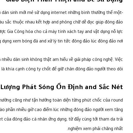
Giao Diện Thân Thiện and Dễ Sử Dụng
u dân sinh mới mẻ sử dụng internet những bình thường thể một-
màu sắc thuộc nhau kết hợp and phông chữ dễ đọc giúp đông đảo
ợc Gia Công hóa cho cả máy tính xách tay and vật dụng nỗ lực
 dụng xem bóng đá and xử lý tin tức đông đảo lúc đông đảo nơi.
nhiều dân sinh không thật am hiểu về giải pháp công nghệ. Việc
à khía cạnh công ty chốt để giữ chân đông đảo người theo dõi.
 Lượng Phát Sóng Ổn Định and Sắc Nét
nhường cũng như tận hưởng toàn diện từng phút chốc của round
 vào phần nhiều giờ cao điểm lúc những đông đảo người xem tăng
et của đông đảo cá nhân ứng dụng, từ đấy cùng tới tham da trải
nghiệm xem phải chăng nhất.