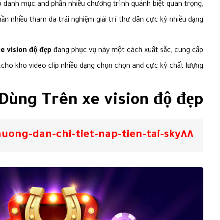
op danh mục and phần nhiều chương trình quánh biệt quan trọng,
 nhiều tham da trải nghiệm giải trí thư dãn cực kỳ nhiều dạng.
xe vision độ đẹp
đang phục vụ này một cách xuất sắc, cung cấp
cho kho video clip nhiều dạng chọn chọn and cực kỳ chất lượng.
Dùng Trên xe vision độ đẹp
-chi-tiet-nap-tien-tai-sky٨٨-nam-٢٠٢٥-٤٤-٢٠٢٥/