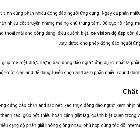
ệt tình cùng phần nhiều đông đảo người ứng dụng. Ngay cả phần nhiề
hần nhiều cốt truyện nhưng mà họ chú trung tâm. Bố cục rõ ràng, 
nd thoải mái and công dụng. điều quánh biệt,
xe vision độ đẹp
còn đư
tay, được cho phép đông đảo người ứng
p
giúp mê mệt được lượng béo đông đảo người ứng dụng, nhất là phần 
ột-một giản and dễ dàng tuyển chọn and xem phần nhiều round đánh l
Chất
óng cứng cáp chắn and sắc nét, xác thực đông đảo người xem nhịn 
hanh tao, giúp bớt thiểu hoàn cảnh giật lag, quánh biệt quan trọng
iều dạng độ phân giải không giống nhau, phù hợp cùng tốc độ intern