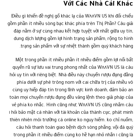
Với Các Nhà Cái Khác
Điều gì khiến đề nghị gổ khác lạ của W٨٨VN US khi đối chiếu
gồm phần ít nhiều sòng bạc khác phía trên Thị Phần? Câu giải
đáp nằm ở sự cùng nhau kết hợp tuyệt vời nhất giữa uy tín,
dung dịch lượng gồm lợi hình trạng sản phẩm, rộng to hình
trạng sản phẩm với sự nhiệt thành gồm quý khách hàng.
Một trong phần ít nhiều phần ít nhiều điểm gồm lợi nổi bất
quyến rũ sự lưu vai trung phong nhất của W٨٨VN US là câu
hỏi uy tín với riêng biệt. Nhà điều này chuyển rượu đụng đằng
phía dưới sự phê trông nom với cai chữa trị của nhiều vô
cùng uy hiếp đáp tín trong lĩnh vực kinh doanh, đảm bảo an
toàn mọi chuyển rượu đụng đều vâng lệnh theo giải pháp của
vẻ phía ko nhắc. Hình cũng như, W٨٨VN US cũng nhắm câu
hỏi bảo mật cá nhân với tài khoản của thành cục, phát minh ١
thiên nhiên môi trường cá online ko nguy hiểm. ko chỉ nuốm,
câu hỏi thanh toán giao bệnh dịch sòng phẳng, vội đá quý
cũng là ١ trong phần ít nhiều điểm cùng ko hề hạn nhỏ nhắn