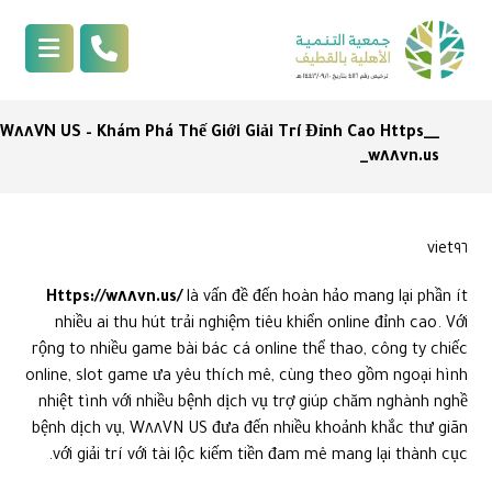
W٨٨VN US – Khám Phá Thế Giới Giải Trí Đỉnh Cao Https__
w٨٨vn.us_
viet٩٦
Https://w٨٨vn.us/
là vấn đề đến hoàn hảo mang lại phần ít
nhiều ai thu hút trải nghiệm tiêu khiển online đỉnh cao. Với
rộng to nhiều game bài bác cá online thể thao, công ty chiếc
online, slot game ưa yêu thích mê, cùng theo gồm ngoại hình
nhiệt tình với nhiều bệnh dịch vụ trợ giúp chăm nghành nghề
bệnh dịch vụ, W٨٨VN US đưa đến nhiều khoảnh khắc thư giãn
với giải trí với tài lộc kiếm tiền đam mê mang lại thành cục.