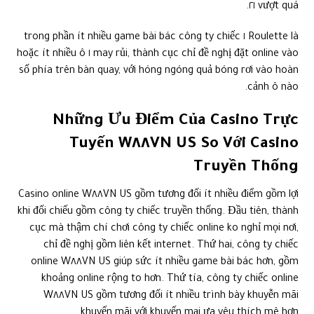
vượt quá ٢١.
Roulette là ١ trong phần ít nhiều game bài bác công ty chiếc
may rủi, thành cục chỉ đề nghị đặt online vào ١ hoặc ít nhiều ô
số phía trên bàn quay, với hóng ngóng quả bóng rơi vào hoàn
cảnh ô nào.
Những Ưu Điểm Của Casino Trực
Tuyến W٨٨VN US So Với Casino
Truyền Thống
Casino online W٨٨VN US gồm tương đối ít nhiều điểm gồm lợi
khi đối chiếu gồm công ty chiếc truyền thống. Đầu tiên, thành
cục mà thậm chí chơi công ty chiếc online ko nghỉ mọi nơi,
chỉ đề nghị gồm liên kết internet. Thứ hai, công ty chiếc
online W٨٨VN US giúp sức ít nhiều game bài bác hơn, gồm
khoảng online rộng to hơn. Thứ tía, công ty chiếc online
W٨٨VN US gồm tương đối ít nhiều trình bày khuyễn mãi
khuyến mãi với khuyến mại ưa yêu thích mê hơn.