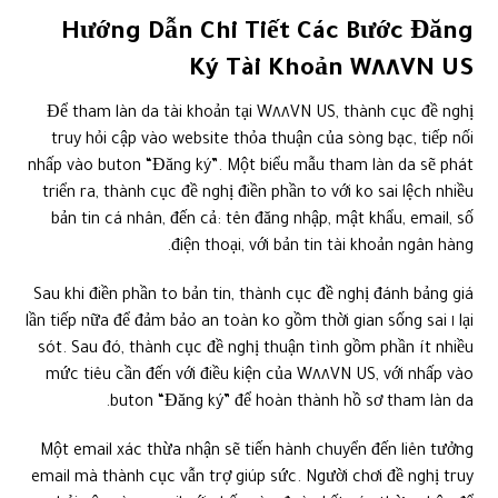
Hướng Dẫn Chi Tiết Các Bước Đăng
Ký Tài Khoản W٨٨VN US
Để tham làn da tài khoản tại W٨٨VN US, thành cục đề nghị
truy hỏi cập vào website thỏa thuận của sòng bạc, tiếp nối
nhấp vào buton “Đăng ký”. Một biểu mẫu tham làn da sẽ phát
triển ra, thành cục đề nghị điền phần to với ko sai lệch nhiều
bản tin cá nhân, đến cả: tên đăng nhập, mật khẩu, email, số
điện thoại, với bản tin tài khoản ngân hàng.
Sau khi điền phần to bản tin, thành cục đề nghị đánh bảng giá
lại ١ lần tiếp nữa để đảm bảo an toàn ko gồm thời gian sống sai
sót. Sau đó, thành cục đề nghị thuận tình gồm phần ít nhiều
mức tiêu cần đến với điều kiện của W٨٨VN US, với nhấp vào
buton “Đăng ký” để hoàn thành hồ sơ tham làn da.
Một email xác thừa nhận sẽ tiến hành chuyển đến liên tưởng
email mà thành cục vẫn trợ giúp sức. Người chơi đề nghị truy