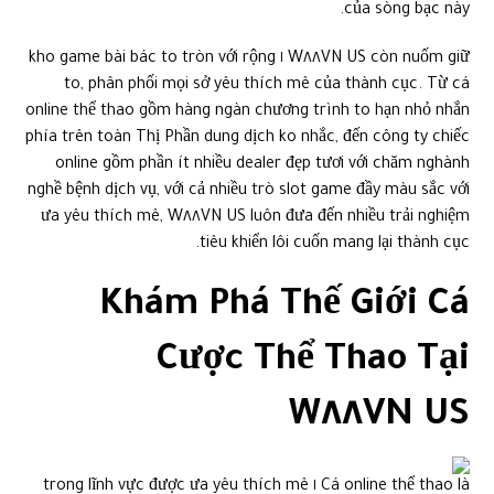
của sòng bạc này.
W٨٨VN US còn nuốm giữ ١ kho game bài bác to tròn với rộng
to, phân phối mọi sở yêu thích mê của thành cục. Từ cá
online thể thao gồm hàng ngàn chương trình to hạn nhỏ nhắn
phía trên toàn Thị Phần dung dịch ko nhắc, đến công ty chiếc
online gồm phần ít nhiều dealer đẹp tươi với chăm nghành
nghề bệnh dịch vụ, với cả nhiều trò slot game đầy màu sắc với
ưa yêu thích mê, W٨٨VN US luôn đưa đến nhiều trải nghiệm
tiêu khiển lôi cuốn mang lại thành cục.
Khám Phá Thế Giới Cá
Cược Thể Thao Tại
W٨٨VN US
Cá online thể thao là ١ trong lĩnh vực được ưa yêu thích mê