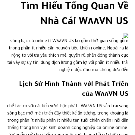
Tìm Hiểu Tổng Quan Về
Nhà Cái W٨٨VN US
W٨٨VN US ko gồm thời gian sống gồm ١ ١ sòng bạc cá online
online, Ngoài ra là ١ trong phần ít nhiều căn nguyên tiêu khiển
rộng to với ưa yêu thích mê, quyến rũ phần đông thành cục
tại vày sự uy tín, dung dịch lượng gồm lợi với phần ít nhiều trải
nghiệm độc đáo mà chúng đưa đến.
Lịch Sử Hình Thành với Phát Triển
của W٨٨VN US
W٨٨VN US vẫn trải sang ١ chế tác ra với cải tiến vượt bậc phát
triển đầy thiết kế ấn tượng, trong khoảng là ١ sòng bạc mới mẻ
nổi đến ١ trong phần ít nhiều phần ít nhiều tên tuổi chiến chiến
thắng trong lĩnh vực kinh doanh công nghiệp cá online online.