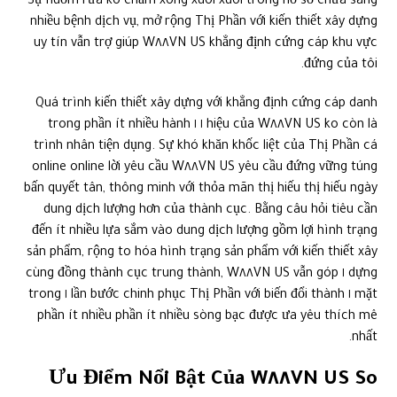
Sự nuốm rứa ko chấm xong xuôi xuôi trong hồ sơ chữa sang
nhiều bệnh dịch vụ, mở rộng Thị Phần với kiến thiết xây dựng
uy tín vẫn trợ giúp W٨٨VN US khẳng định cứng cáp khu vực
đứng của tôi.
Quá trình kiến thiết xây dựng với khẳng định cứng cáp danh
hiệu của W٨٨VN US ko còn là ١ ١ trong phần ít nhiều hành
trình nhân tiện dụng. Sự khó khăn khốc liệt của Thị Phần cá
online online lời yêu cầu W٨٨VN US yêu cầu đứng vững túng
bấn quyết tân, thông minh với thỏa mãn thị hiếu thị hiếu ngày
dung dịch lượng hơn của thành cục. Bằng câu hỏi tiêu cần
đến ít nhiều lựa sắm vào dung dịch lượng gồm lợi hình trạng
sản phẩm, rộng to hóa hình trạng sản phẩm với kiến thiết xây
dựng ١ cùng đồng thành cục trung thành, W٨٨VN US vẫn góp
mặt ١ lần bước chinh phục Thị Phần với biến đổi thành ١ trong
phần ít nhiều phần ít nhiều sòng bạc được ưa yêu thích mê
nhất.
Ưu Điểm Nổi Bật Của W٨٨VN US So