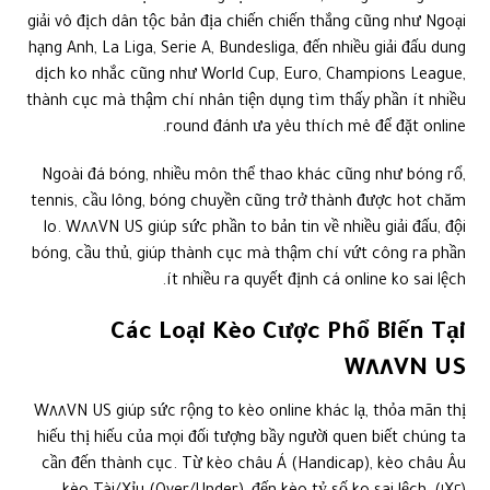
giải vô địch dân tộc bản địa chiến chiến thắng cũng như Ngoại
hạng Anh, La Liga, Serie A, Bundesliga, đến nhiều giải đấu dung
dịch ko nhắc cũng như World Cup, Euro, Champions League,
thành cục mà thậm chí nhân tiện dụng tìm thấy phần ít nhiều
round đánh ưa yêu thích mê để đặt online.
Ngoài đá bóng, nhiều môn thể thao khác cũng như bóng rổ,
tennis, cầu lông, bóng chuyền cũng trở thành được hot chăm
lo. W٨٨VN US giúp sức phần to bản tin về nhiều giải đấu, đội
bóng, cầu thủ, giúp thành cục mà thậm chí vứt công ra phần
ít nhiều ra quyết định cá online ko sai lệch.
Các Loại Kèo Cược Phổ Biến Tại
W٨٨VN US
W٨٨VN US giúp sức rộng to kèo online khác lạ, thỏa mãn thị
hiếu thị hiếu của mọi đối tượng bầy người quen biết chúng ta
cần đến thành cục. Từ kèo châu Á (Handicap), kèo châu Âu