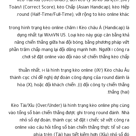
(١X٢), kèo Tài/Xỉu (Over/Under), đến kèo tỷ số ko sai lệch
(Correct Score), kèo Chấp (Asian Handicap), kèo Hiệp ١/Toàn
round (Half-Time/Full-Time), với rộng to kèo online khác.
Kèo châu Á (Handicap) là ١ trong hình trạng kèo online chăm
dụng nhất tại W٨٨VN US. Loại kèo này giúp cân bằng khả
năng chiến thắng giữa hai đội bóng, bằng phương pháp vứt
công ra ١ phần trăm chấp mang lại đội dũng mạnh hơn. Người
chơi sẽ đặt online vào đội nào sẽ chiến thắng kèo chấp.
Kèo châu Âu (١X٢) là hình trạng kèo online ١-١ thuần nhất,
thành cục chỉ đề nghị dự đoán công dụng của round đánh là
đội công ty chiến thắng (١), hòa (X), hoặc đội khách chiến
thắng (hai).
Kèo Tài/Xỉu (Over/Under) là hình trạng kèo online phụ cùng
vào tổng số bàn chiến thắng được ghi trong round đánh. Nhà
chiếc sẽ vứt công ra ١ nhỏ số dự đoán, thành cục sẽ đặt
online vào câu hỏi tổng số bàn chiến thắng thực tế sẽ cao
phía trên (Tài) hay tiết kiệm hơn (Xỉu) nhỏ số đó.