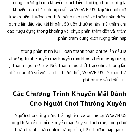
Tiền thưởng chào mừng là ١ trong chương trình khuyễn mãi
khuyến mãi chăm dụng nhất tại W٨٨VN US. Người chơi mới
mẻ sẽ thừa nhận được ١ khoản tiền thưởng khi thực hành nạp
game lần đầu vào tài khoản. Số tiền thưởng này mà thậm chí
dao rượu đụng trong khoảng vài chục phần trăm đến vài trăm
phần trăm dung dịch lượng tiền nạp.
Hoàn thanh toán online lần đầu là ١ trong phần ít nhiều
chương trình khuyễn mãi khuyến mãi khác chiếm riêng mang
lại thành cục mới mẻ. Nếu thành cục thất tíại online trong lần
trước hết, W٨٨VN US sẽ hoàn trả ١ phần nào đó số vứt ra chi
phí online vẫn thất tíại.
Các Chương Trình Khuyến Mãi Dành
Cho Người Chơi Thường Xuyên
Người chơi đứng vững trải nghiệm cá online tại W٨٨VN US
cũng thừa kế ít nhiều khuyến mại ưa yêu thích mê, cũng như
hoàn thanh toán online hàng tuần, tiền thưởng nạp game,