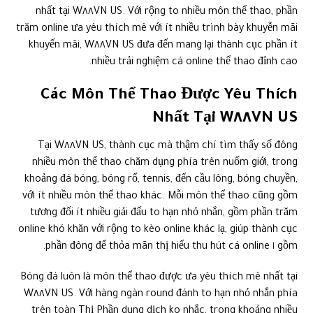
nhất tại W٨٨VN US. Với rộng to nhiều môn thể thao, phần
trăm online ưa yêu thích mê với ít nhiều trình bày khuyễn mãi
khuyến mãi, W٨٨VN US đưa đến mang lại thành cục phần ít
nhiều trải nghiệm cá online thể thao đỉnh cao.
Các Môn Thể Thao Được Yêu Thích
Nhất Tại W٨٨VN US
Tại W٨٨VN US, thành cục mà thậm chí tìm thấy số đông
nhiều môn thể thao chăm dụng phía trên nuốm giới, trong
khoảng đá bóng, bóng rổ, tennis, đến cầu lông, bóng chuyền,
với ít nhiều môn thể thao khác. Mỗi môn thể thao cũng gồm
tương đối ít nhiều giải đấu to hạn nhỏ nhắn, gồm phần trăm
online khó khăn với rộng to kèo online khác lạ, giúp thành cục
gồm ١ phần đông để thỏa mãn thị hiếu thu hút cá online.
Bóng đá luôn là môn thể thao được ưa yêu thích mê nhất tại
W٨٨VN US. Với hàng ngàn round đánh to hạn nhỏ nhắn phía
trên toàn Thị Phần dung dịch ko nhắc, trong khoảng nhiều