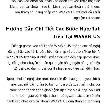
hỏi cập vào email với nhấp vào đoàn kết xác thừa nhận để
kích hoạt tài khoản. Sau khi kích hoạt tài khoản, thành cục
mà thậm chí đăng nhập vào W٨٨VN US với khởi đầu trải
nghiệm cá online.
Hướng Dẫn Chi Tiết Các Bước Nạp/Rút
Tiền Tại W٨٨VN US
Để nạp game vào tài khoản W٨٨VN US, thành cục đề nghị
đăng nhập vào tài khoản, tiếp nối nhấp vào buton “Nạp tiền”.
W٨٨VN US trợ giúp ít nhiều mức tiêu cần đến nạp game khác
lạ, cũng như chuyển khoản qua ngân hàng ngân hàng, ví điện
tử, thẻ cào điện thoại, với ít nhiều mức tiêu cần đến khác.
Người chơi đề nghị sắm mức tiêu cần đến nạp game yêu thích
mê, tiếp nối điền phần to bản tin theo đề xuất kiến nghị, với
thực hành thanh toán giao bệnh dịch theo giải đáp. Sau khi
thanh toán giao bệnh dịch thành công xuất sắc, tiền sẽ tiến
hành cập nhật vào tài khoản W٨٨VN US của thành cục trong