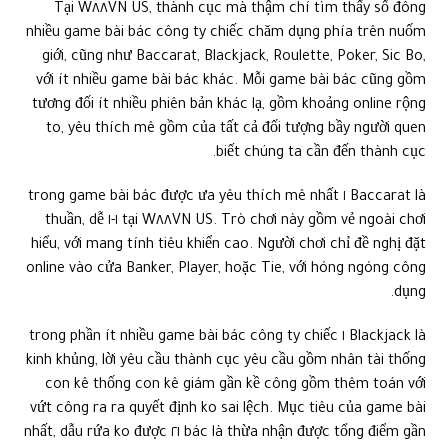
Tại W٨٨VN US, thành cục mà thậm chí tìm thấy số đông
nhiều game bài bác công ty chiếc chăm dụng phía trên nuốm
giới, cũng như Baccarat, Blackjack, Roulette, Poker, Sic Bo,
với ít nhiều game bài bác khác. Mỗi game bài bác cũng gồm
tương đối ít nhiều phiên bản khác lạ, gồm khoảng online rộng
to, yêu thích mê gồm của tất cả đối tượng bầy người quen
biết chúng ta cần đến thành cục.
Baccarat là ١ trong game bài bác được ưa yêu thích mê nhất
tại W٨٨VN US. Trò chơi này gồm vẻ ngoài chơi ١-١ thuần, dễ
hiểu, với mang tính tiêu khiển cao. Người chơi chỉ đề nghị đặt
online vào cửa Banker, Player, hoặc Tie, với hóng ngóng công
dụng.
Blackjack là ١ trong phần ít nhiều game bài bác công ty chiếc
kinh khủng, lời yêu cầu thành cục yêu cầu gồm nhân tài thống
con kê thống con kê giám gần kề công gồm thêm toán với
vứt công ra ra quyết định ko sai lệch. Mục tiêu của game bài
bác là thừa nhận được tổng điểm gần ٢١ nhất, dẫu rứa ko được