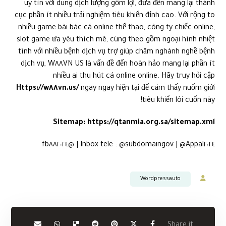
uy tín với dung dịch lượng gồm lợi, đưa đến mang lại thành
cục phần ít nhiều trải nghiệm tiêu khiển đỉnh cao. Với rộng to
nhiều game bài bác cá online thể thao, công ty chiếc online,
slot game ưa yêu thích mê, cùng theo gồm ngoại hình nhiệt
tình với nhiều bệnh dịch vụ trợ giúp chăm nghành nghề bệnh
dịch vụ, W٨٨VN US là vấn đề đến hoàn hảo mang lại phần ít
nhiều ai thu hút cá online online. Hãy truy hỏi cập
Https://w٨٨vn.us/
ngay ngay hiện tại để cảm thấy nuốm giới
tiêu khiển lôi cuốn này!
Sitemap:
https://qtanmia.org.sa/sitemap.xml
Inbox tele : @subdomaingov | @Appal٢٠٢٤ | @fb٨٨٢٠٢٤
Wordpressauto