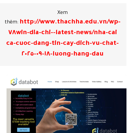
Xem
http://www.thachha.edu.vn/wp-
thêm:
latest-news/nha-cai-٧٨win-dia-chi-
ca-cuoc-dang-tin-cay-dich-vu-chat-
luong-hang-dau-١٨-٠٩-٢٠٢٥