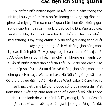
các tiện ích xung quanh
Khi chứng kiến những ngày Hà Nội liên tục nằm trong top
những khu vực có mức ô nhiễm không khí vượt ngưỡng cho
phép, tâm lý người mua nhà sẽ quan tâm hơn đến không gian
sống ngập tràn cây xanh và khu vực có hồ lớn. Vừa giúp điều
hòa không khí, đồng thời giảm tải đáng kể khói, bụi và ô nhiễm
môi trường. Đây cũng chính là lý do thế giới đang theo đuổi,
xây dựng phong cách và không gian sống xanh.
Tại các thành phố lớn, việc quy hoạch cảnh quan đô thị chưa
được đồng bộ và còn nhiều hạn chế nên không gian xanh luôn
là vấn đề khiến người dân phải đau đầu. Vì lẽ đó mà các dự án
cao cấp sở hữu nhiều ưu điểm về không gian sống xanh như
chung cư Heritage Western Lake Hà Nội càng được săn đón.
Có thể thấy ưu điểm dự án Heritage West Lake là đang tạo ra
sự khác biệt đáng kể trong cuộc sống của người dân Việt
Nam nhờ sự kết hợp giữa màu xanh của cây cối với bầu không
khí trong lành do vị trí gần Hồ Tây mang lại. Vị trí đẹp kết
hợp thiết kế xanh kiến tạo nên giá trị sống thượng lưu; đặc