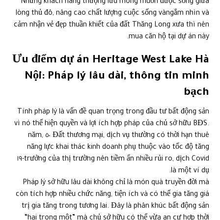
Những khách hàng thượng lưu mong muốn được sống giữa
lòng thủ đô, nâng cao chất lượng cuộc sống vàngắm nhìn và
cảm nhận vẻ đẹp thuần khiết của đất Thăng Long xưa thì nên
mua căn hộ tại dự án này.
Ưu điểm dự án Heritage West Lake Hà
Nội: Pháp lý lâu dài, thông tin minh
bạch
Tính pháp lý là vấn đề quan trọng trong đầu tư bất động sản
vì nó thể hiện quyền và lợi ích hợp pháp của chủ sở hữu BĐS.
Đất thương mại, dịch vụ thường có thời hạn thuê ٥٠ năm,
năng lực khai thác kinh doanh phụ thuộc vào tốc độ tăng
trưởng của thị trường nên tiềm ẩn nhiều rủi ro, dịch Covid-١٩
là một ví dụ.
Pháp lý sở hữu lâu dài không chỉ là món quà truyền đời mà
còn tích hợp nhiều chức năng, tiện ích và có thể gia tăng giá
trị gia tăng trong tương lai. Đây là phân khúc bất động sản
“hai trong một” mà chủ sở hữu có thể vừa an cư hợp thời