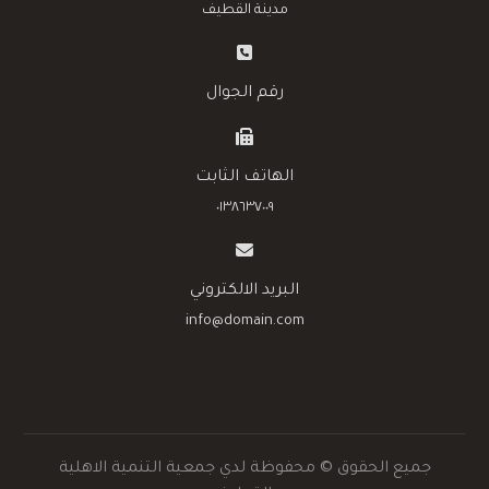
مدينة القطيف
رقم الجوال
الهاتف الثابت
٠١٣٨٦٣٧٠٠٩
البريد الالكتروني
info@domain.com
جميع الحقوق © محفوظة لدي جمعية التنمية الاهلية