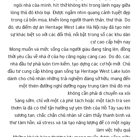
ngôi nhà của mình, hít thở không khí trong lành ngay giữa
lòng thủ đô khói bụi. Được ngắm nhìn quang cảnh tuyệt đẹp
trong cả bốn mùa, khiến lòng người thanh thản, thư thái. Do
đó, ưu điểm dự án Heritage West Lake Hà Nội này đã tạo nên
sự khác biệt so với các đối thủ, nổi bật trong số các khu dân
cư cao cấp hiện nay.
Mong muốn và mức sống của người giàu đang tăng lên, đồng
thời yêu cầu về nhà ở của họ cũng ngày càng cao. Do đó, các
nhà đầu tư phải luôn tìm kiếm, tạo dựng các cơ hội mới. Chủ
đầu tư cung cấp không gian sống tại Heritage West Lake luôn
dành cho chủ nhân những trải nghiệm đáng sở hữu, mang đến
một thiên đường nghỉ dưỡng ngay trung tâm thủ đô mà
không cần phải di chuyển xa xôi.
Sáng sớm, chỉ với một cà phê tách hoặc một tách trà sen
thơm là đã có thể tận hưởng sự yên tĩnh của Hồ Tây sau khi
sương tan, chắc chắn chủ nhân sẽ cảm thấy thanh bình và
thư tâm hồn, xả stress và tái tạo năng lượng để có một ngày
làm việc hiệu quả.