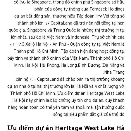
la Singapore, trong đó chính phủ Singapore sở hữu ٤٠% cổ
phần của công ty thông qua Temasek Holdings.
Với tổng số ٦٣٧ dự án bất động sản, thương hiệu Tập đoàn
CapitaLand đã trở nên nổi tiếng tại hơn ١٤٩ thành phố lớn
tại ٣١ quốc gia. Singapore và Trung Quốc là những thị trường
lớn nhất, sau đó là Việt Nam và Indonesia. Trụ sở chính của
công ty tại Việt Nam là ٦٢٨C Xa lộ Hà Nội – An Phú – Quận ٢ –
Thành phố Hồ Chí Minh. Tập đoàn hiện đang hoạt động tại
bảy tỉnh và thành phố chính của Việt Nam: Thành phố Hồ Chí
Minh, Hà Nội, Hải Phòng, Hạ Long,Bình Dương, Đà Nẵng và
Nha Trang.
CapitaLand đã chào bán ra thị trường khoảng ٩.١٠٠ căn hộ
chất lượng với ٩ dự án nhà ở tại hai thị trường lớn là Hà Nội và
Thành phố Hồ Chí Minh. Ưu điểm dự án Heritage West Lake
Hà Nội này chính là bảo chứng uy tín cho dự án, quý khách
hàng hoàn toàn có thể yên tâm và thoải mái tận hưởng cuộc
sống tại siêu phẩm đắt giá của thủ đô.
Ưu điểm dự án Heritage West Lake Hà