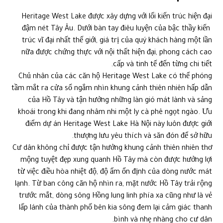
Heritage West Lake được xây dựng với lối kiến ​​trúc hiện đại
đậm nét Tây Âu. Dưới bàn tay điêu luyện của bậc thầy kiến ​​
trúc vĩ đại nhất thế giới, giá trị của quý khách hàng một lần
nữa được chứng thực với nội thất hiện đại, phong cách cao
cấp và tinh tế đến từng chi tiết.
Chủ nhân của các căn hộ Heritage West Lake có thể phóng
tầm mắt ra cửa sổ ngắm nhìn khung cảnh thiên nhiên hấp dẫn
của Hồ Tây và tận hưởng những làn gió mát lành và sảng
khoái trong khi đang nhâm nhi một ly cà phê ngọt ngào. Ưu
điểm dự án Heritage West Lake Hà Nội này luôn được giới
thượng lưu yêu thích và săn đón để sở hữu.
Cư dân không chỉ được tận hưởng khung cảnh thiên nhiên thơ
mộng tuyệt đẹp xung quanh Hồ Tây mà còn được hưởng lợi
từ việc điều hòa nhiệt độ, độ ẩm ổn định của dòng nước mát
lạnh. Từ ban công căn hộ nhìn ra, mặt nước Hồ Tây trải rộng
trước mắt, dòng sông Hồng lung linh phía xa cũng như là vẻ
lấp lánh của thành phố bên kia sông đem lại cảm giác thanh
bình và nhẹ nhàng cho cư dân.