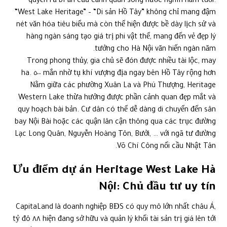
quyến rũ bí ẩn của cảnh quan sông nước nghìn năm tuổi.
“West Lake Heritage” – “Di sản Hồ Tây” không chỉ mang đậm
nét văn hóa tiêu biểu mà còn thể hiện được bề dày lịch sử và
hàng ngàn sáng tạo giá trị phi vật thể, mang đến vẻ đẹp lý
tưởng cho Hà Nội văn hiến ngàn năm.
Trong phong thủy, gia chủ sẽ đón được nhiều tài lộc, may
mắn nhờ tụ khí vượng địa ngay bên Hồ Tây rộng hơn ٥٠٠ ha.
Nằm giữa các phường Xuân La và Phú Thượng, Heritage
Western Lake thừa hưởng được phần cảnh quan đẹp mắt và
quy hoạch bài bản. Cư dân có thể dễ dàng di chuyển đến sân
bay Nội Bài hoặc các quận lân cận thông qua các trục đường
Lạc Long Quân, Nguyễn Hoàng Tôn, Bưởi, … với ngã tư đường
Võ Chí Công nối cầu Nhật Tân.
Ưu điểm dự án Heritage West Lake Hà
Nội: Chủ đầu tư uy tín
CapitaLand là doanh nghiệp BĐS có quy mô lớn nhất châu Á,
hiện đang sở hữu và quản lý khối tài sản trị giá lên tới ٨٨ tỷ đô