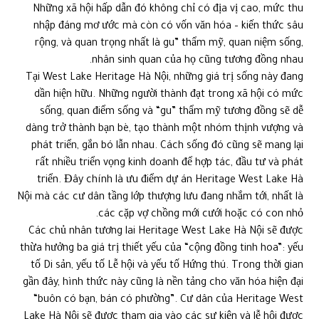
Những xã hội hấp dẫn đó không chỉ có địa vị cao, mức thu
nhập đáng mơ ước mà còn có vốn văn hóa – kiến ​​thức sâu
rộng, và quan trọng nhất là gu” thẩm mỹ, quan niệm sống,
nhân sinh quan của họ cũng tương đồng nhau.
Tại West Lake Heritage Hà Nội, những giá trị sống này đang
dần hiện hữu. Những người thành đạt trong xã hội có mức
sống, quan điểm sống và “gu” thẩm mỹ tương đồng sẽ dễ
dàng trở thành bạn bè, tạo thành một nhóm thịnh vượng và
phát triển, gắn bó lẫn nhau. Cách sống đó cũng sẽ mang lại
rất nhiều triển vọng kinh doanh để hợp tác, đầu tư và phát
triển. Đây chính là ưu điểm dự án Heritage West Lake Hà
Nội mà các cư dân tầng lớp thượng lưu đang nhắm tới, nhất là
các cặp vợ chồng mới cưới hoặc có con nhỏ.
Các chủ nhân tương lai Heritage West Lake Hà Nội sẽ được
thừa hưởng ba giá trị thiết yếu của “cộng đồng tinh hoa”: yếu
tố Di sản, yếu tố Lễ hội và yếu tố Hứng thú. Trong thời gian
gần đây, hình thức này cũng là nền tảng cho văn hóa hiện đại
“buôn có bạn, bán có phường”. Cư dân của Heritage West
Lake Hà Nội sẽ được tham gia vào các sự kiện và lễ hội được