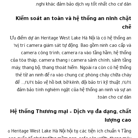
nghi khác đảm bảo dịch vụ tốt nhất cho cư dân.
Kiểm soát an toàn và hệ thống an ninh chặt
chẽ
Ưu điểm dự án Heritage West Lake Hà Nội là có hệ thống an
ninh cao cấp và ٦vị trí camera giám sát tự động. Bao gồm
camera công trình, camera ra vào tầng hầm, hệ thống
camera sảnh chính, sảnh tầng ١ của tòa tháp, camera thang
máy, thang bộ, thang thoát hiểm. Ngoài ra còn có hệ thống
thẻ từ an ninh để ra vào chung cư, phòng cháy chữa cháy
٢٤/٢٤, bảo vệ hồ bơi, bờ kênh, đội bảo trì kỹ thuật ٢٤/٢٤,… để
đảm bảo tính nghiêm ngặt của hệ thống an ninh và sự an
toàn cho cư dân.
Hệ thống Thương mại – Dịch vụ đa dạng, chất
lượng cao
Tầng ٩ Heritage West Lake Hà Nội hội tụ các tiện ích chuẩn ٥