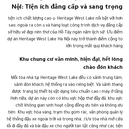
Nội: Tiện ích đẳng cấp và sang trọng
Heritage West Lake nổi bật với hơn ٥٠ tiện ích chất lượng cao
và hàng loạt công trình dịch vụ đẳng cấp ٥ sao, ngoài ra còn
sở hữu vẻ đẹp nên thơ của Hồ Tây ngàn năm lịch sử. Ưu điểm
dự án Heritage West Lake Hà Nội này trở thành điểm cộng to
lớn trong mắt quý khách hàng.
Khu chung cư văn minh, hiện đại, hết lòng
chào đón khách
Mỗi tòa nhà tại Heritage West Lake đều có sảnh trung tâm,
sảnh đón khách, hệ thống ra vào riêng biệt. Và sảnh thang
máy ở tầng ١ được trang bị thiết bị vật dụng tiêu chuẩn cao.
Hơn nữa, dự án này còn có khu vực hộp thư đầy đủ, khu vực
chờ, không gian sinh hoạt cộng đồng ưu tiên và không ưu
tiên. Khu vực hóa vàng, trạm thu gom rác, văn phòng quản lý
tòa nhà mở cửa ٢٤/٧, hệ thống đậu xe ngoài trời và trong nhà,
lối đi đầy đủ và bãi đậu xe cho người tàn tật cũng như các tiện