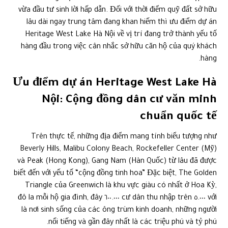
vừa đầu tư sinh lời hấp dẫn. Đối với thời điểm quỹ đất sở hữu
lâu dài ngay trung tâm đang khan hiếm thì ưu điểm dự án
Heritage West Lake Hà Nội về vị trí đang trở thành yếu tố
hàng đầu trong việc cân nhắc sở hữu căn hộ của quý khách
hàng.
Ưu điểm dự án Heritage West Lake Hà
Nội: Cộng đồng dân cư văn minh
chuẩn quốc tế
Trên thực tế, những địa điểm mang tính biểu tượng như
Beverly Hills, Malibu Colony Beach, Rockefeller Center (Mỹ)
và Peak (Hong Kong), Gang Nam (Hàn Quốc) từ lâu đã được
biết đến với yếu tố “cộng đồng tinh hoa” Đặc biệt, The Golden
Triangle của Greenwich là khu vực giàu có nhất ở Hoa Kỳ,
với ٥.٠٠٠ cư dân thu nhập trên ٦٠٠.٠٠٠ đô la mỗi hộ gia đình, đây
là nơi sinh sống của các ông trùm kinh doanh, những người
nổi tiếng và gần đây nhất là các triệu phú và tỷ phú.