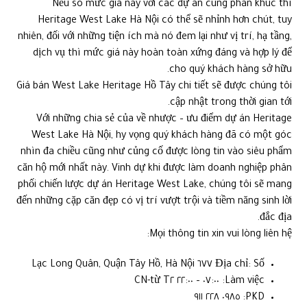
Nếu so mức giá này với các dự án cùng phân khúc thì
Heritage West Lake Hà Nội có thể sẽ nhỉnh hơn chút, tuy
nhiên, đối với những tiện ích mà nó đem lại như vị trí, hạ tầng,
dịch vụ thì mức giá này hoàn toàn xứng đáng và hợp lý để
cho quý khách hàng sở hữu.
Giá bán West Lake Heritage Hồ Tây chi tiết sẽ được chúng tôi
cập nhật trong thời gian tới.
Với những chia sẻ của về nhược – ưu điểm dự án Heritage
West Lake Hà Nội, hy vọng quý khách hàng đã có một góc
nhìn đa chiều cũng như củng cố được lòng tin vào siêu phẩm
căn hộ mới nhất này. Vinh dự khi được làm doanh nghiệp phân
phối chiến lược dự án Heritage West Lake, chúng tôi sẽ mang
đến những cặp căn đẹp có vị trí vượt trội và tiềm năng sinh lời
đắc địa.
Mọi thông tin xin vui lòng liên hệ:
Địa chỉ: Số ٦٧٧ Lạc Long Quân, Quận Tây Hồ, Hà Nội
Làm việc: ٠٧:٠٠ – ٢٢:٠٠ từ T٢-CN
PKD: ٠٩٨٥ ٢٢٨ ٩١١