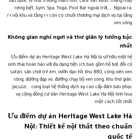
sao quốc tế như trường mầm non, cafe sân vườn, thang máy
riêng biệt, Gym, Spa, Yoga, Pool Bar ngoài trời,…. Ngoài ra,
còn có chuỗi thương mại dịch vụ tại tầng ١-٢ nội khu và tầng ١-٢
ven sông.
Không gian nghỉ ngơi và thư giãn lý tưởng bậc
nhất
Ưu điểm dự án Heritage West Lake Hà Nội là sở hữu một hệ
sinh thái hoàn hảo với đa dạng tiện ích bao gồm hồ bơi, đồi cỏ
safari, sân chơi trẻ em, vườn dạo hồ, khu BBQ, công viên ven
sông, đường đạp xe, đường chạy bộ ven sông, khu thư giãn,
Jacuzzi,… cùng loạt hệ thống dịch vụ cao cấp đảm bảo phục
vụ cộng đồng cư dân Heritage West Lake Hà Nội tinh hoa
một cách tốt nhất.
Ưu điểm dự án Heritage West Lake Hà
Nội: Thiết kế nội thất theo chuẩn
quốc tế