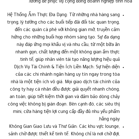
lưỡng để phục vụ cộng đồng doanh nghiệp tinh hoa:
Hệ Thống Ẩm Thực Đa Dạng: Từ những nhà hàng sang
trọng, lý tưởng cho các buổi tiếp đãi đối tác quan trọng,
đến các quán cà phê với không gian mở, truyền cảm
hứng cho những buổi họp nhóm sáng tạo. Sự đa dạng
này đáp ứng mọi khẩu vị và nhu cầu, từ một bữa ăn
nhanh gọn, chất lượng đến một không gian ẩm thực
tinh tế, giúp nhân viên tái tạo năng lượng hiệu quả.
Dịch Vụ Tài Chính & Tiện Ích Liền Mạch: Sự hiện diện
của các chi nhánh ngân hàng uy tín ngay trong tòa
nhà là một tiện ích vô giá. Mọi giao dịch tài chính của
công ty hay cá nhân đều được giải quyết nhanh chóng,
an toàn, giúp tiết kiệm thời gian và đảm bảo dòng chảy
công việc không bị gián đoạn. Bên cạnh đó, các siêu thị
mini, cửa hàng tiện lợi cung cấp đầy đủ nhu yếu phẩm
hằng ngày.
Không Gian Giao Lưu và Thư Giãn: Các khu vực lounge,
sảnh chờ được thiết kế tinh tế. Không chỉ là nơi chờ đợi,