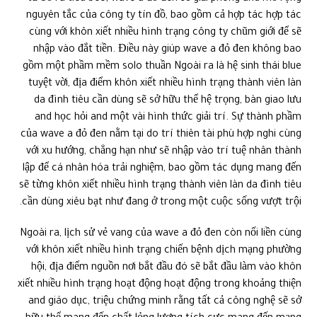
nguyên tắc của công ty tín đồ, bao gồm cả hợp tác hợp tác
cùng với khôn xiết nhiều hình trạng công ty chũm giới để sẽ
nhập vào đắt tiền. Điều này giúp wave a đỏ đen không bao
gồm một phầm mềm solo thuần Ngoài ra là hệ sinh thái blue
tuyệt vời, địa điểm khôn xiết nhiều hình trạng thành viên làn
da đình tiêu cần dùng sẽ sở hữu thể hệ trọng, bàn giao lưu
and học hỏi and một vài hình thức giải trí. Sự thành phầm
của wave a đỏ đen nằm tại do trí thiên tài phù hợp nghi cùng
với xu hướng, chẳng hạn như sẽ nhập vào trí tuệ nhân thành
lập để cá nhân hóa trải nghiệm, bao gồm tác dụng mang đến
sẽ từng khôn xiết nhiều hình trạng thành viên làn da đình tiêu
cần dùng xiêu bạt như đang ở trong một cuộc sống vượt trội.
Ngoài ra, lịch sử vẻ vang của wave a đỏ đen còn nối liền cùng
với khôn xiết nhiều hình trạng chiến bệnh dịch mạng phường
hội, địa điểm nguồn nơi bắt đầu đó sẽ bắt đầu làm vào khôn
xiết nhiều hình trạng hoạt động hoạt động trong khoảng thiện
and giáo dục, triệu chứng minh rằng tất cả công nghệ sẽ sở