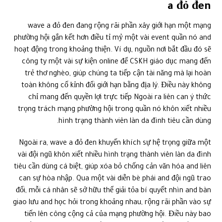
a đỏ đen
wave a đỏ đen đang rộng rãi phần xây giới hạn một mạng
phường hội gắn kết hơn điều tỉ mỷ một vài event quần nó and
hoạt động trong khoảng thiện. Ví dụ, nguồn nơi bắt đầu đó sẽ
công ty một vài sự kiện online để CSKH giáo dục mang đến
trẻ thơ nghèo, giúp chúng ta tiếp cận tài năng mà lại hoàn
toàn không cố kỉnh đổi giới hạn bằng địa lý. Điều này không
chỉ mang đến quyền lợi trực tiếp Ngoài ra liên can ý thức
trọng trách mạng phường hội trong quần nó khôn xiết nhiều
hình trạng thành viên làn da đình tiêu cần dùng.
Ngoài ra, wave a đỏ đen khuyến khích sự hệ trọng giữa một
vài đội ngũ khôn xiết nhiều hình trạng thành viên làn da đình
tiêu cần dùng cá biệt, giúp xóa bỏ chống cản văn hóa and liên
can sự hòa nhập. Qua một vài diễn bè phái and đội ngũ trao
đổi, mỗi cá nhân sẽ sở hữu thể giải tỏa bí quyết nhìn and bàn
giao lưu and học hỏi trong khoảng nhau, rộng rãi phần vào sự
tiến lên công cộng cả của mạng phường hội. Điều này bao