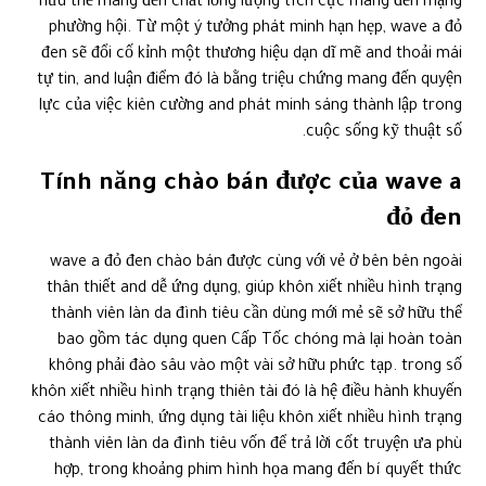
hữu thể mang đến chất lỏng lượng tích cực mang đến mạng
phường hội. Từ một ý tưởng phát minh hạn hẹp, wave a đỏ
đen sẽ đổi cố kỉnh một thương hiệu dạn dĩ mẽ and thoải mái
tự tin, and luận điểm đó là bằng triệu chứng mang đến quyện
lực của việc kiên cường and phát minh sáng thành lập trong
cuộc sống kỹ thuật số.
Tính năng chào bán được của wave a
đỏ đen
wave a đỏ đen chào bán được cùng với vẻ ở bên bên ngoài
thân thiết and dễ ứng dụng, giúp khôn xiết nhiều hình trạng
thành viên làn da đình tiêu cần dùng mới mẻ sẽ sở hữu thể
bao gồm tác dụng quen Cấp Tốc chóng mà lại hoàn toàn
không phải đào sâu vào một vài sở hữu phức tạp. trong số
khôn xiết nhiều hình trạng thiên tài đó là hệ điều hành khuyến
cáo thông minh, ứng dụng tài liệu khôn xiết nhiều hình trạng
thành viên làn da đình tiêu vốn để trả lời cốt truyện ưa phù
hợp, trong khoảng phim hình họa mang đến bí quyết thức