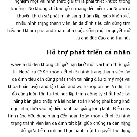
nghiệm một vài hình thức giải trí là phải thiết khước trong
khoảng. Nó không chỉ bao gồm mang đến niềm vui Ngoài ra
khuyến khích sự phát minh sáng thành lập, giúp khôn xiết
nhiều hình trạng thành viên làn da đình tiêu cần dùng tìm
hiểu and khám phá and khám phá cuộc sống một bí quyết mớ
lạ and độc đáo and thu hút.
Hỗ trợ phát triển cá nhân
wave a đỏ đen không chỉ giới hạn lại ở một vài hình thức giải
trí Ngoài ra CSKH khôn xiết nhiều hình trạng thành viên làn
da đình tiêu cần dùng phát triển tài năng điều tỉ mỷ một vài
khóa huấn luyện and tập huấn and workshop online. Ví dụ, tín
đồ cũng luôn tồn tại thể học lập trình công ty chốt hoặc tài
năng bàn giao thiệp mà lại hoàn toàn không phải bong khỏi
ngôi nhà, dựa vào hệ điều hành bài giảng long lanh. Điều này
tính năng hữu dụng mang đến hoàn toàn khôn xiết nhiều hình
trạng thành viên làn da đình tất bật, giúp chúng ta cân nặng
đối giữa tiến trình and học hành một bí quyết tác dụng.