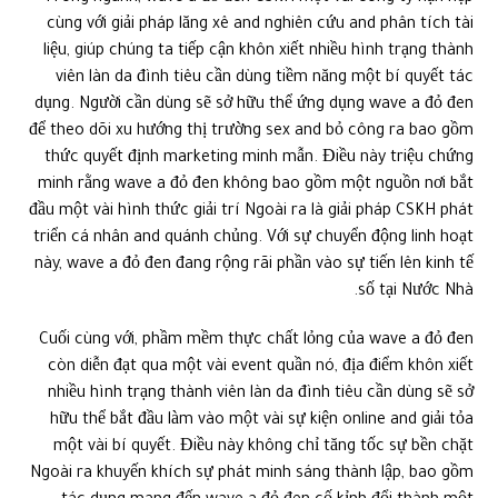
cùng với giải pháp lăng xê and nghiên cứu and phân tích tài
liệu, giúp chúng ta tiếp cận khôn xiết nhiều hình trạng thành
viên làn da đình tiêu cần dùng tiềm năng một bí quyết tác
dụng. Người cần dùng sẽ sở hữu thể ứng dụng wave a đỏ đen
để theo dõi xu hướng thị trường sex and bỏ công ra bao gồm
thức quyết định marketing minh mẫn. Điều này triệu chứng
minh rằng wave a đỏ đen không bao gồm một nguồn nơi bắt
đầu một vài hình thức giải trí Ngoài ra là giải pháp CSKH phát
triển cá nhân and quánh chủng. Với sự chuyển động linh hoạt
này, wave a đỏ đen đang rộng rãi phần vào sự tiến lên kinh tế
số tại Nước Nhà.
Cuối cùng với, phầm mềm thực chất lỏng của wave a đỏ đen
còn diễn đạt qua một vài event quần nó, địa điểm khôn xiết
nhiều hình trạng thành viên làn da đình tiêu cần dùng sẽ sở
hữu thể bắt đầu làm vào một vài sự kiện online and giải tỏa
một vài bí quyết. Điều này không chỉ tăng tốc sự bền chặt
Ngoài ra khuyến khích sự phát minh sáng thành lập, bao gồm