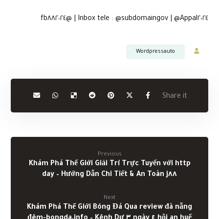
Inbox tele : @subdomaingov | @Appal٢٠٢٤ | @fb٨٨٢٠٢٤
Wordpressauto
Previous
Khám Phá Thế Giới Giải Trí Trực Tuyến với http
j٨٨ day – Hướng Dẫn Chi Tiết & An Toàn
Next
Khám Phá Thế Giới Bóng Đá Qua review đà nẵng
hội an huế ٤ ngày ٣ đêm-bongda.info – Kênh Dự