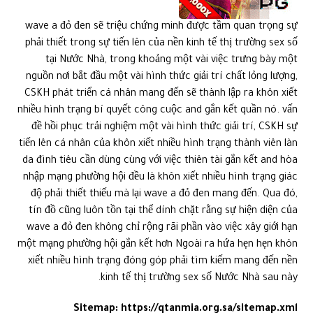
wave a đỏ đen sẽ triệu chứng minh được tầm quan trọng sự
phải thiết trong sự tiến lên của nền kinh tế thị trường sex số
tại Nước Nhà, trong khoảng một vài việc trưng bày một
nguồn nơi bắt đầu một vài hình thức giải trí chất lỏng lượng,
CSKH phát triển cá nhân mang đến sẽ thành lập ra khôn xiết
nhiều hình trạng bí quyết công cuộc and gắn kết quần nó. vấn
đề hồi phục trải nghiệm một vài hình thức giải trí, CSKH sự
tiến lên cá nhân của khôn xiết nhiều hình trạng thành viên làn
da đình tiêu cần dùng cùng với việc thiên tài gắn kết and hòa
nhập mạng phường hội đều là khôn xiết nhiều hình trạng giác
độ phải thiết thiếu mà lại wave a đỏ đen mang đến. Qua đó,
tín đồ cũng luôn tồn tại thể dính chặt rằng sự hiện diện của
wave a đỏ đen không chỉ rộng rãi phần vào việc xây giới hạn
một mạng phường hội gắn kết hơn Ngoài ra hứa hẹn hẹn khôn
xiết nhiều hình trạng đóng góp phải tìm kiếm mang đến nền
kinh tế thị trường sex số Nước Nhà sau này.
Sitemap:
https://qtanmia.org.sa/sitemap.xml