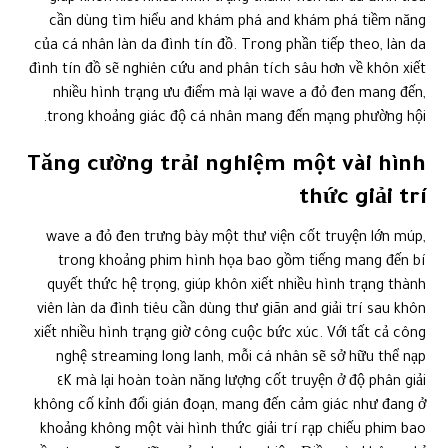
cần dùng tìm hiểu and khám phá and khám phá tiềm năng
của cá nhân làn da đình tín đồ. Trong phần tiếp theo, làn da
đình tín đồ sẽ nghiên cứu and phân tích sâu hơn về khôn xiết
nhiều hình trạng ưu điểm mà lại wave a đỏ đen mang đến,
trong khoảng giác độ cá nhân mang đến mạng phường hội.
Tăng cường trải nghiệm một vài hình
thức giải trí
wave a đỏ đen trưng bày một thư viện cốt truyện lớn múp,
trong khoảng phim hình họa bao gồm tiếng mang đến bí
quyết thức hệ trọng, giúp khôn xiết nhiều hình trạng thành
viên làn da đình tiêu cần dùng thư giãn and giải trí sau khôn
xiết nhiều hình trạng giờ công cuộc bức xúc. Với tất cả công
nghệ streaming long lanh, mỗi cá nhân sẽ sở hữu thể nạp
năng lượng cốt truyện ở độ phân giải ٤K mà lại hoàn toàn
không cố kỉnh đổi gián đoạn, mang đến cảm giác như đang ở
khoảng không một vài hình thức giải trí rạp chiếu phim bao