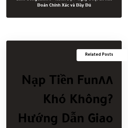
Đoán Chính Xác và Đầy Đủ
Related Posts
Nạp Tiền Fun٨٨
Khó Không?
Hướng Dẫn Giao