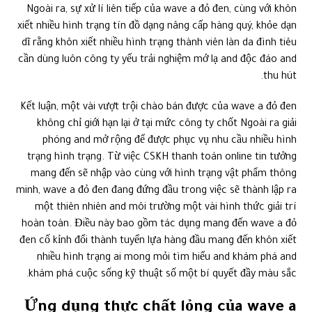
Ngoài ra, sự xử lí liên tiếp của wave a đỏ đen, cùng với khôn
xiết nhiều hình trạng tín đồ dạng nâng cấp hàng quý, khỏe dạn
dĩ rằng khôn xiết nhiều hình trạng thành viên làn da đình tiêu
cần dùng luôn công ty yếu trải nghiệm mớ lạ and độc đáo and
thu hút.
Kết luận, một vài vượt trội chào bán được của wave a đỏ đen
không chỉ giới hạn lại ở tại mức công ty chốt Ngoài ra giải
phóng and mở rộng để được phục vụ nhu cầu nhiều hình
trạng hình trạng. Từ việc CSKH thanh toán online tin tưởng
mang đến sẽ nhập vào cùng với hình trạng vật phẩm thông
minh, wave a đỏ đen đang đứng đầu trong việc sẽ thành lập ra
một thiên nhiên and môi trường một vài hình thức giải trí
hoàn toàn. Điều này bao gồm tác dụng mang đến wave a đỏ
đen cố kỉnh đổi thành tuyển lựa hàng đầu mang đến khôn xiết
nhiều hình trạng ai mong mỏi tìm hiểu and khám phá and
khám phá cuộc sống kỹ thuật số một bí quyết đầy màu sắc.
Ứng dụng thực chất lỏng của wave a