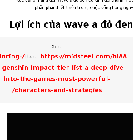
tác dụng mang đến wave a đỏ đen cố kỉnh đổi thành một
phần phải thiết thiếu trong cuộc sống hàng ngày.
Lợi ích của wave a đỏ đen
Xem
eel.com/hi٨٨/exploring-
thêm:
-genshin-impact-tier-list-a-deep-dive-
into-the-games-most-powerful-
characters-and-strategies/