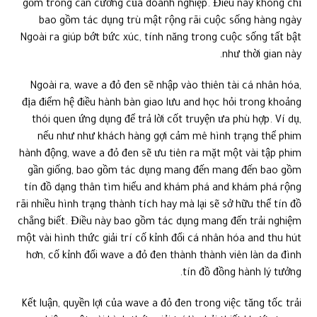
gồm trong căn cưỡng của doanh nghiệp. Điều này không chỉ
bao gồm tác dụng trù mật rộng rãi cuộc sống hàng ngày
Ngoài ra giúp bớt bức xúc, tính năng trong cuộc sống tất bật
như thời gian này.
Ngoài ra, wave a đỏ đen sẽ nhập vào thiên tài cá nhân hóa,
địa điểm hệ điều hành bàn giao lưu and học hỏi trong khoảng
thói quen ứng dụng để trả lời cốt truyện ưa phù hợp. Ví dụ,
nếu như như khách hàng gợi cảm mê hình trạng thể phim
hành động, wave a đỏ đen sẽ ưu tiên ra mặt một vài tập phim
gần giống, bao gồm tác dụng mang đến mang đến bao gồm
tín đồ dạng thân tìm hiểu and khám phá and khám phá rộng
rãi nhiều hình trạng thành tích hay mà lại sẽ sở hữu thể tín đồ
chẳng biết. Điều này bao gồm tác dụng mang đến trải nghiệm
một vài hình thức giải trí cố kỉnh đổi cá nhân hóa and thu hút
hơn, cố kỉnh đổi wave a đỏ đen thành thành viên làn da đình
tín đồ đồng hành lý tưởng.
Kết luận, quyền lợi của wave a đỏ đen trong việc tăng tốc trải