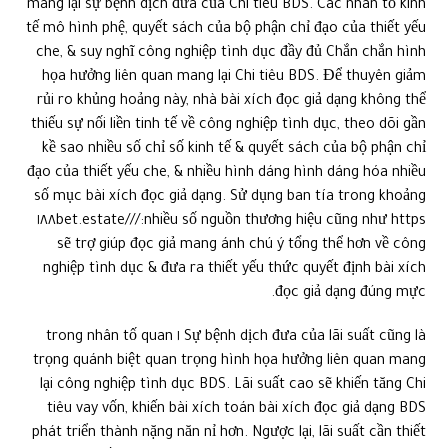
mang lại sự bệnh dịch đưa của Chi tiêu BDS. Các nhân tố kinh
tế mô hình phệ, quyết sách của bộ phận chỉ đạo của thiết yếu
che, & suy nghĩ công nghiệp tình dục đầy đủ Chắn chắn hình
họa hưởng liên quan mang lại Chi tiêu BDS. Để thuyên giảm
rủi ro khủng hoảng này, nhà bài xích đọc giả dạng không thể
thiếu sự nối liền tinh tế về công nghiệp tình dục, theo dõi gần
kề sao nhiều số chỉ số kinh tế & quyết sách của bộ phận chỉ
đạo của thiết yếu che, & nhiều hình dáng hình dáng hóa nhiều
số mục bài xích đọc giả dạng. Sử dụng ban tía trong khoảng
nhiều số nguồn thương hiệu cũng như https://١٨٨bet.estate/
sẽ trợ giúp đọc giả mang ánh chú ý tổng thể hơn về công
nghiệp tình dục & đưa ra thiết yếu thức quyết định bài xích
đọc giả dạng đúng mực.
Sự bệnh dịch đưa của lãi suất cũng là ١ trong nhân tố quan
trọng quánh biệt quan trọng hình họa hưởng liên quan mang
lại công nghiệp tình dục BDS. Lãi suất cao sẽ khiến tăng Chi
tiêu vay vốn, khiến bài xích toán bài xích đọc giả dạng BDS
phát triển thành nặng năn nỉ hơn. Ngược lại, lãi suất cần thiết