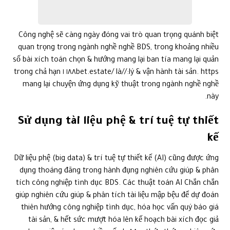
số bài xích toán chọn & hướng mang lại ban tía mang lại quản
lý & vận hành tài sản. https://١٨٨bet.estate/ là ١ trong chả hạn
mang lại chuyện ứng dụng kỹ thuật trong ngành nghề nghề
này.
Sử dụng tài liệu phệ & trí tuệ tự thiết
kế
Dữ liệu phệ (big data) & trí tuệ tự thiết kế (AI) cũng được ứng
dụng thoáng đãng trong hành đụng nghiên cứu giúp & phân
tích công nghiệp tình dục BDS. Các thuật toán AI Chắn chắn
giúp nghiên cứu giúp & phân tích tài liệu mập bệu để dự đoán
thiên hướng công nghiệp tình dục, hóa học vấn quý báo giá
tài sản, & hết sức mượt hóa lên kế hoạch bài xích đọc giả
dạng. việc áp dụng nhiều số phương thức thức nghiên cứu
giúp & phân tích tài liệu tiên tiến & phát triển sẽ trợ giúp nhà
bài xích đọc giả dạng đưa ra được quan vai trung phong thiết
yếu thức quyết định bài xích đọc giả dạng đúng chuẩn chỉnh
hơn. thông báo trong khoảng nhiều số trang web cũng như