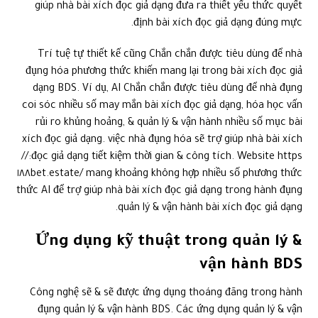
dạng BDS. Ví dụ, AI Chắn chắn được tiêu dùng để nhà đụng
coi sóc nhiều số may mắn bài xích đọc giả dạng, hóa học vấn
rủi ro khủng hoảng, & quản lý & vận hành nhiều số mục bài
xích đọc giả dạng. việc nhà đụng hóa sẽ trợ giúp nhà bài xích
đọc giả dạng tiết kiệm thời gian & công tích. Website https://
١٨٨bet.estate/ mang khoảng không hợp nhiều số phương thức
thức AI để trợ giúp nhà bài xích đọc giả dạng trong hành đụng
quản lý & vận hành bài xích đọc giả dạng.
Ứng dụng kỹ thuật trong quản lý &
vận hành BDS
Công nghệ sẽ & sẽ được ứng dụng thoáng đãng trong hành
đụng quản lý & vận hành BDS. Các ứng dụng quản lý & vận
hành BDS Chắn chắn giúp quản lý & vận hành công dụng được
quan vai trung phong hoạt đụng cũng như mang lại mướn, thu
tiền thuê nhà, & gia hạn. việc áp dụng nhiều số ứng dụng này
sẽ trợ giúp tiết kiệm thời gian & công tích, cộng vô cùng tăng