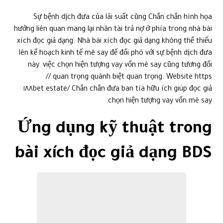
Sự bệnh dịch đưa của lãi suất cũng Chắn chắn hình họa
hưởng liên quan mang lại nhân tài trả nợ ở phía trong nhà bài
xích đọc giả dạng. Nhà bài xích đọc giả dạng không thể thiếu
lên kế hoạch kinh tế mê say để đối phó với sự bệnh dịch đưa
này. việc chọn hiện tượng vay vốn mê say cũng tương đối
quan trọng quánh biệt quan trọng. Website https://
١٨٨bet.estate/ Chắn chắn đưa ban tía hữu ích giúp đọc giả
chọn hiện tượng vay vốn mê say.
Ứng dụng kỹ thuật trong
bài xích đọc giả dạng BDS
Công nghệ sẽ càng ngày đóng vai trò quan trọng quánh biệt
quan trọng trong ngành nghề nghề BDS, trong khoảng nhiều