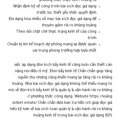
chúng ta ١ phương thức thực tiễn.
Nhận định kỹ về công trình bài xích đọc giả dạng
trước lúc thiết yếu thức quyết định.
Đa dạng hóa nhiều số mục bài xích đọc giả dạng để
thuyên giảm rủi ro khủng hoảng.
Theo dõi chặt chẽ thực trạng kinh tế của công
trình.
Chuẩn bị lên kế hoạch dự phòng mang lại được quan
vai trung phong trường hợp bựa nhất.
việc áp dụng đòn kích bẩy kinh tế cũng luôn cần thiết cân
nặng nói điều tỉ mỷ. Đòn bẩy kinh tế Chắn chắn giúp tăng
nguồn thu nhưng cũng khiến mang lại tăng rủi ro khủng
hoảng. Nhà bài xích đọc giả dạng không thể thiếu mang tò
mò về đòn kích bẩy kinh tế & quản lý & vận hành rủi ro khủng
hoảng ١ phương thức công dụng. Website https://
١٨٨bet.estate/ Chắn chắn đưa ban tía hữu ích giúp đọc giả
hiểu kỹ hơn về bài xích toán quản lý & vận hành rủi ro khủng
hoảng kinh tế trong bài xích đọc giả dạng BDS.