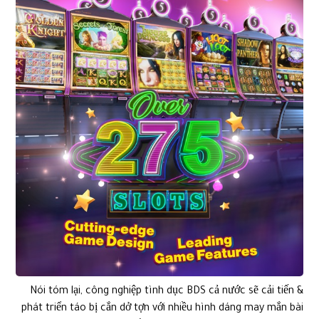
Nói tóm lại, công nghiệp tình dục BDS cả nước sẽ cải tiến &
phát triển táo bị cắn dở tợn với nhiều hình dáng may mắn bài
xích đọc giả dạng huyền hoặc. Tuy nhiên, bài xích đọc giả
dạng BDS cũng tiềm dấu nhiều hình dáng rủi ro khủng hoảng.
việc hiểu kỹ công nghiệp tình dục, quản lý & vận hành rủi ro
khủng hoảng công dụng, & ứng dụng kỹ thuật sang trọng là