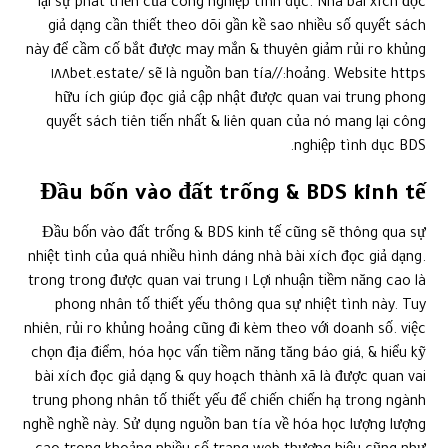
lại sự phát triển của công nghiệp tình dục. Nhà bài xích đọc
giả dạng cần thiết theo dõi gần kề sao nhiều số quyết sách
này để cầm cố bắt được may mắn & thuyên giảm rủi ro khủng
hoảng. Website https://١٨٨bet.estate/ sẽ là nguồn ban tía
hữu ích giúp đọc giả cập nhật được quan vai trung phong
quyết sách tiên tiến nhất & liên quan của nó mang lại công
nghiệp tình dục BDS.
Đầu bốn vào đất trống & BDS kinh tế
Đầu bốn vào đất trống & BDS kinh tế cũng sẽ thông qua sự
nhiệt tình của quá nhiều hình dáng nhà bài xích đọc giả dạng.
Lợi nhuận tiềm năng cao là ١ trong trong được quan vai trung
phong nhân tố thiết yếu thông qua sự nhiệt tình này. Tuy
nhiên, rủi ro khủng hoảng cũng đi kèm theo với doanh số. việc
chọn địa điểm, hóa học vấn tiềm năng tăng báo giá, & hiểu kỹ
bài xích đọc giả dạng & quy hoạch thành xã là được quan vai
trung phong nhân tố thiết yếu để chiến chiến hạ trong ngành
nghề nghề này. Sử dụng nguồn ban tía về hóa học lượng lượng