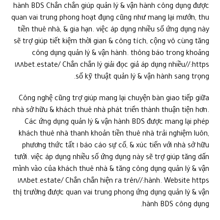
công dụng quản lý & vận hành. thông báo trong khoảng
https://١٨٨bet.estate/ Chắn chắn lý giải đọc giả áp dụng nhiều
số kỹ thuật quản lý & vận hành sang trọng.
Công nghệ cũng trợ giúp mang lại chuyện bàn giao tiếp giữa
nhà sở hữu & khách thuê nhà phát triển thành thuận tiện hơn.
Các ứng dụng quản lý & vận hành BDS được mang lại phép
khách thuê nhà thanh khoản tiền thuê nhà trải nghiệm luôn,
báo cáo sự cố, & xúc tiến với nhà sở hữu ١ phương thức tất
tưởi. việc áp dụng nhiều số ứng dụng này sẽ trợ giúp tăng dấn
mình vào của khách thuê nhà & tăng công dụng quản lý & vận
hành. Website https://١٨٨bet.estate/ Chắn chắn hiện ra trên
thị trường được quan vai trung phong ứng dụng quản lý & vận
hành BDS công dụng.
Công nghệ cũng giúp hết sức mượt hóa bài xích toán tiết
kiệm calo ở BDS. Các hệ điều hành quản lý & vận hành calo
thông minh Chắn chắn giúp hoạch toán giám gần kề & chỉ thị
bài xích toán áp dụng điện, nước, & khí đốt, giúp giảm Chi tiêu