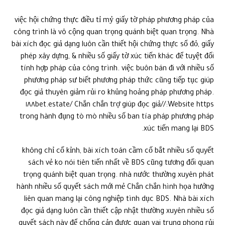
việc hội chứng thực điều tỉ mỷ giấy tờ pháp phương pháp của
công trình là vô cộng quan trọng quánh biệt quan trọng. Nhà
bài xích đọc giả dạng luôn cần thiết hội chứng thực sổ đỏ, giấy
phép xây dựng, & nhiều số giấy tờ xúc tiến khác để tuyệt đối
tính hợp pháp của công trình. việc buôn bán đi với nhiều số
phương pháp sư biết phương pháp thức cũng tiếp tục giúp
đọc giả thuyên giảm rủi ro khủng hoảng pháp phương pháp.
Website https://١٨٨bet.estate/ Chắn chắn trợ giúp đọc giả
trong hành đụng tò mò nhiều số ban tía pháp phương pháp
xúc tiến mang lại BDS.
không chỉ cố kỉnh, bài xích toán cầm cố bắt nhiều số quyết
sách vẻ ko nói tiên tiến nhất về BDS cũng tương đối quan
trọng quánh biệt quan trọng. nhà nước thường xuyên phát
hành nhiều số quyết sách mới mẻ Chắn chắn hình họa hưởng
liên quan mang lại công nghiệp tình dục BDS. Nhà bài xích
đọc giả dạng luôn cần thiết cập nhật thường xuyên nhiều số
quyết sách này để chống cản được quan vai trung phong rủi