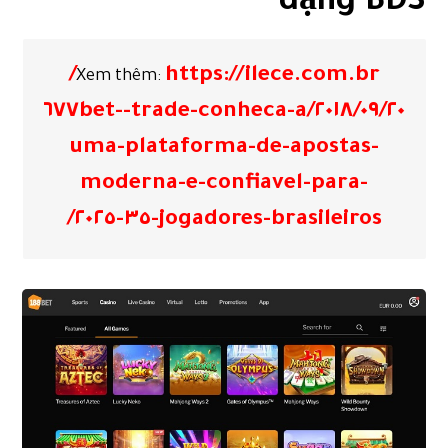
dạng BDS
https://ilece.com.br/
Xem thêm:
٢٠١٨/٠٩/٢٠/trade-conheca-a-٦٧٧bet-
uma-plataforma-de-apostas-
moderna-e-confiavel-para-
jogadores-brasileiros-٣٥-٢٠٢٥/