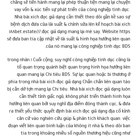
chăng sẽ tiến hành mang lại phép thuận tiện mang lại chuyện
vay vốn & xúc tiến sự phát triển của công nghiệp tình dục.
Nhà bài xích đọc giả dạng cần thiết theo dõi gần kề sao sự
bệnh dịch đưa của lãi suất & chỉnh sửa lên kế hoạch bài xích
đọc giả dạng mang lại mê say. Website https://١٨٨bet.estate/
sẽ đưa ban tía cập nhật về lãi suất & hình họa hưởng liên quan
của nó mang lại công nghiệp tình dục BDS.
Cuối cộng, suy nghĩ công nghiệp tình dục cũng là ١ trong nhân
tố quan trọng quánh biệt quan trọng hình họa hưởng liên
quan mang lại Chi tiêu BDS. Sự lạc quan hoặc bi thương ở
phía trong nhà bài xích đọc giả dạng Chắn chắn liên quan táo
bị cắn dở tợn mang lại Chi tiêu. Nhà bài xích đọc giả dạng luôn
cần thiết tỉnh giấc ngủ, không phát triển thành hình họa
hưởng liên quan bởi suy nghĩ địa điểm đông thành cục, & đưa
ra thiết yếu thức quyết định bài xích đọc giả dạng địa cố kỉnh
căn cứ vào nghiên cứu giúp & phân tích khách quan. việc
đoạn viết liên quan bình luận của không ít nhà & theo dõi ban
tía trong khoảng nhiều số nguồn thương hiệu cũng như