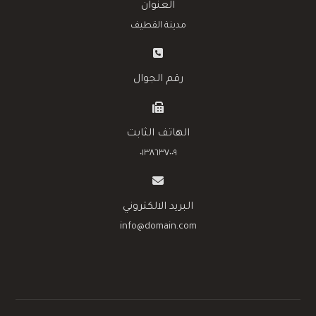
العنوان
مدينة القطيف
رقم الجوال
الهاتف الثابت
٠١٣٨٦٣٧٠٠٩
البريد الالكتروني
info@domain.com