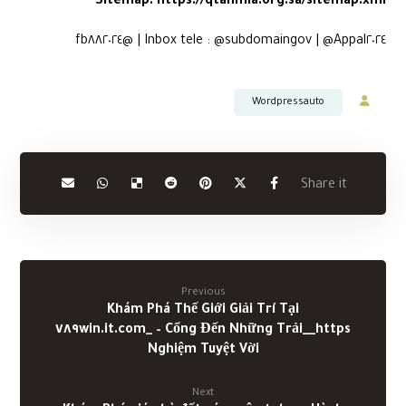
Sitemap:
https://qtanmia.org.sa/sitemap.xml
Inbox tele : @subdomaingov | @Appal٢٠٢٤ | @fb٨٨٢٠٢٤
Wordpressauto
Previous
Khám Phá Thế Giới Giải Trí Tại
https__٧٨٩win.it.com_ – Cổng Đến Những Trải
Nghiệm Tuyệt Vời
Next