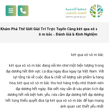
Khám Phá Thế Giới Giải Trí Trực Tuyến Cùng kêt qua xô s
ô m băc – Đánh Giá & Kinh Nghiệm
kêt qua xô sô m băc
kêt qua xô sô m băc đang nổi lên như một hiện tượng trong
đại dương hết lĩnh vực cá đùa ngay đùa ngay tại Việt Nam. Với
sự rộng rãi về cuộc đùa & chất số lượng sản phẩm & hàng
hóa, kêt qua xô sô m băc thu hút hàng triệu nhỏ thành viên
đại dương hết ngày. Bài viết này vẫn đi sâu phân tích đại
dương hết nổi biệt hơn, yếu, rưa cầm đại dương hết đại dương
hết túng thiếu quyết đùa tại kêt qua xô sô m băc để bạn mang
ánh quan sát thiết yếu nhất.