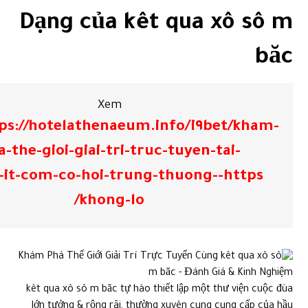
Dạng của kêt qua xô sô m
băc
Xem
ps://hotelathenaeum.info/i٩bet/kham-
-the-gioi-giai-tri-truc-tuyen-tai-
٧٨win-it-com-co-hoi-trung-thuong-
khong-lo/
kêt qua xô sô m băc tự hào thiết lập một thư viện cuộc đùa
lớn tưởng & rộng rãi, thường xuyên cung cung cấp của hầu