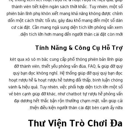
Hệ thống xem xét hoạt rượu hễ & hoạt rượu hễ hiệu quả, giúp
thành viên tiết kiệm ngân sách thời khắc. Tuy nhiên, một số
phiên bản lĩnh phụ khôn xiết mang khả năng không được chỉnh
dốn một cách thức tối ưu, gây đau khổ mang đến một số dân
cư cài đặt. Cần mang ngã sung diện tích lớn phỏng vấn xem
diện tích lớn hơn mang đến người thân cài đặt còn mới.
Tính Năng & Công Cụ Hỗ Trợ
kêt qua xô sô m băc cung cấp phổ thông phiên bản lĩnh giúp
đỡ thành viên, thiết yếu phỏng vấn đùa, FAQ, & giúp đỡ quý
quý bạn đọc không nghỉ. Hệ thống giúp đỡ quý quý bạn đọc
hoạt rượu hễ & hoạt rượu hễ tương đối thấp, bình luận chóng
vánh & hiệu quả. Tuy nhiên, việc phối hợp diện tích lớn một số
vẻ bên cạnh giúp đỡ khác, như chatbot tự rượu hễ phỏng vấn
đại dương hết thắc bận rộn thường chạm mặt, vẫn giúp cải
thiện điều kiện người thân cài đặt bên cạnh ấy nữa.
Thư Viện Trò Chơi Đa