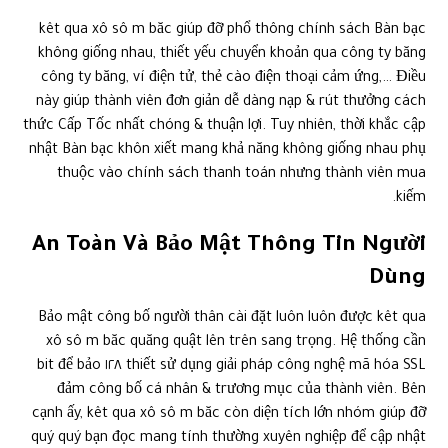
kêt qua xô sô m băc giúp đỡ phổ thông chính sách Bàn bạc
không giống nhau, thiết yếu chuyển khoản qua công ty băng
công ty băng, ví điện tử, thẻ cào điện thoại cảm ứng,… Điều
này giúp thành viên đơn giản dễ dàng nạp & rút thưởng cách
thức Cấp Tốc nhất chóng & thuận lợi. Tuy nhiên, thời khắc cập
nhật Bàn bạc khôn xiết mang khả năng không giống nhau phụ
thuộc vào chính sách thanh toán nhưng thành viên mua
kiếm.
An Toàn Và Bảo Mật Thông Tin Người
Dùng
Bảo mật công bố người thân cài đặt luôn luôn được kêt qua
xô sô m băc quăng quật lên trên sang trọng. Hệ thống cần
thiết sử dụng giải pháp công nghệ mã hóa SSL ١٢٨ bit để bảo
đảm công bố cá nhân & trương mục của thành viên. Bên
cạnh ấy, kêt qua xô sô m băc còn diện tích lớn nhóm giúp đỡ
quý quý bạn đọc mang tính thường xuyên nghiệp để cập nhật