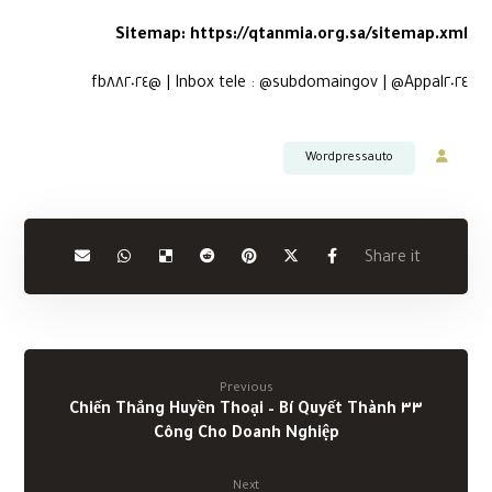
Sitemap:
https://qtanmia.org.sa/sitemap.xml
Inbox tele : @subdomaingov | @Appal٢٠٢٤ | @fb٨٨٢٠٢٤
Wordpressauto
Previous
٣٣ Chiến Thắng Huyền Thoại – Bí Quyết Thành
Công Cho Doanh Nghiệp
Next