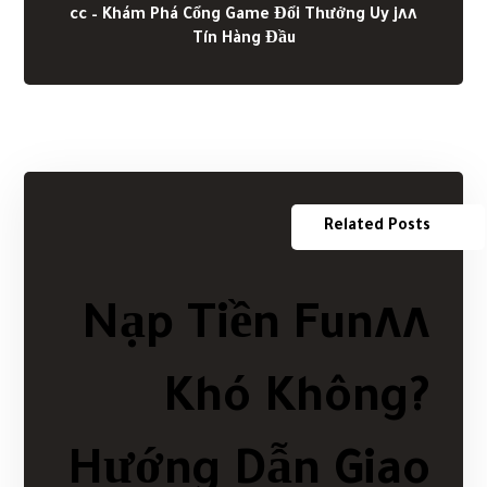
j٨٨ cc – Khám Phá Cổng Game Đổi Thưởng Uy
Tín Hàng Đầu
Related Posts
Nạp Tiền Fun٨٨
Khó Không?
Hướng Dẫn Giao