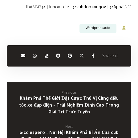
Inbox tele : @subdomaingov | @Appal٢٠٢٤ | @fb٨٨٢٠٢٤
Wordpressauto
Previous
Khám Phá Thế Giới Đặt Cược Thú Vị Cùng điều
tốc xe đạp điện – Trải Nghiệm Đỉnh Cao Trong
Giải Trí Trực Tuyến
Next
Khám Phá Bí Ẩn Của cub ٥٠cc espero – Nơi Hội
Tụ Đam Mê Và Đẳng Cấp Trong Giới Giải Trí