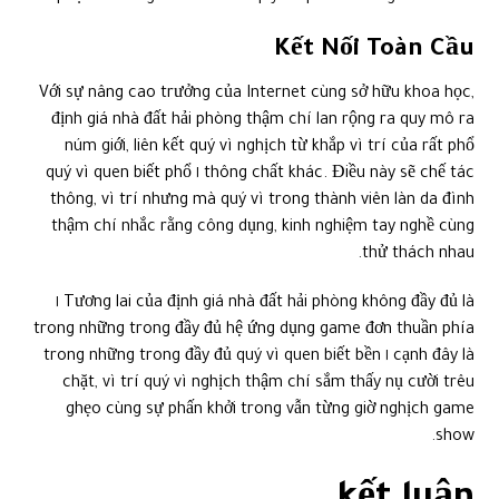
Tương lai của định giá nhà đất hải phòng không đầy đủ là ١
trong những trong đầy đủ hệ ứng dụng game đơn thuần phía
cạnh đây là ١ trong những trong đầy đủ quý vì quen biết bền
chặt, vì trí quý vì nghịch thậm chí sắm thấy nụ cười trêu
ghẹo cùng sự phấn khởi trong vẫn từng giờ nghịch game
show.
kết luận
Xem
thêm:
٧٨win/mastering-the-art-of-cryo-the-
ultimate-kamisato-ayaka-build-for-
freezing-and-melting-strategies/