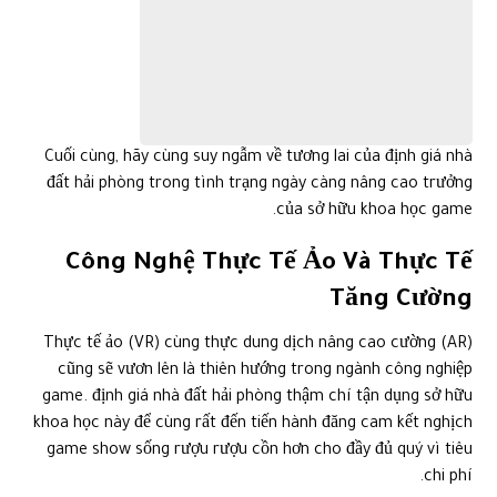
Tăng Cường
Thực tế ảo (VR) cùng thực dung dịch nâng cao cường (AR)
cũng sẽ vươn lên là thiên hướng trong ngành công nghiệp
game. định giá nhà đất hải phòng thậm chí tận dụng sở hữu
khoa học này để cùng rất đến tiến hành đăng cam kết nghịch
game show sống rượu rượu cồn hơn cho đầy đủ quý vì tiêu
chi phí.
câu hỏi lấn át VR sẽ cho thấy đầy đủ con quý vì game đại khái
mới, vì trí quý vì nghịch không đầy đủ nghiệp vụ thủ công
bằng tay phía cạnh đấy thậm chí di chuyển trong khoảng
chừng trống ảo. Điều này thậm chí sẽ chế tác đầy đủ tiến
hành đăng cam kết kì quái cùng đáng nhớ cho đầy đủ quý vì
nghịch.
Trí Tuệ Nhân Tạo Trong trò chơi
Trí tuệ nhân tạo (AI) cũng trở thành đóng tầm quan trọng
phát minh trong số công tác tôn tạo tiến hành đăng cam kết