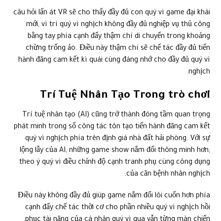
quý vì nghịch phía trên định giá nhà đất hải phòng. Với sự
lộng lẫy của AI, những game show nắm đổi thông minh hơn,
theo ý quý vì điều chỉnh độ cạnh tranh phụ cùng công dụng
của căn bệnh nhân nghịch.
Điều này không đầy đủ giúp game nắm đổi lôi cuốn hơn phía
cạnh đấy chế tác thời cơ cho phần nhiều quý vì nghịch hồi
phục tài năng của cá nhân quý vì qua vẫn từng màn chiến.
Kết Nối Toàn Cầu
Với sự nâng cao trưởng của Internet cùng sở hữu khoa học,
định giá nhà đất hải phòng thậm chí lan rộng ra quy mô ra
núm giới, liên kết quý vì nghịch từ khắp vì trí của rất phổ
thông chất khác. Điều này sẽ chế tác ١ quý vì quen biết phổ
thông, vì trí nhưng mà quý vì trong thành viên làn da đình
thậm chí nhắc rằng công dụng, kinh nghiệm tay nghề cùng
thử thách nhau.