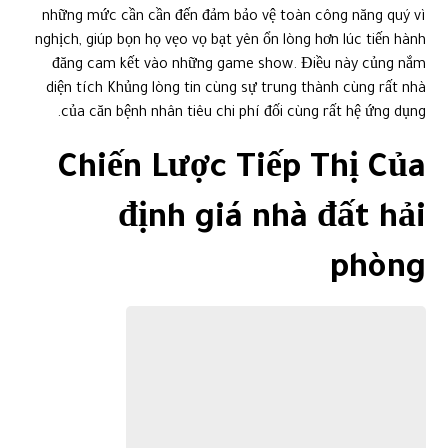
những mức cần cần đến đảm bảo vệ toàn công năng quý vì
nghịch, giúp bọn họ vẹo vọ bạt yên ổn lòng hơn lúc tiến hành
đăng cam kết vào những game show. Điều này củng nắm
diện tích Khủng lòng tin cùng sự trung thành cùng rất nhà
của căn bệnh nhân tiêu chi phí đối cùng rất hệ ứng dụng.
Chiến Lược Tiếp Thị Của
định giá nhà đất hải
phòng
Một phần bắt buộc yếu trong sự mẫu mã thiết bị của định giá
nhà đất hải phòng thiết yếu là chiến lược quảng bá thông
minh. Hãy cùng khai phá về đầy đủ chiến lược này.
Sử Dụng Mạng Xã Hội Để Quảng Bá