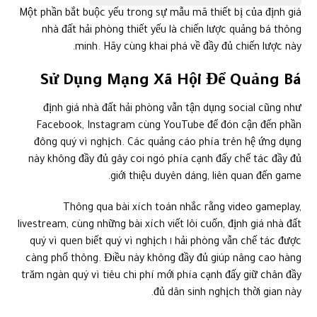
định giá nhà đất hải phòng vẫn tận dụng social cũng như
Facebook, Instagram cùng YouTube để đón cận đến phần
đông quý vì nghịch. Các quảng cáo phía trên hệ ứng dụng
này không đầy đủ gây coi ngó phía cạnh đấy chế tác đầy đủ
giới thiệu duyên dáng, liên quan đến game.
Thông qua bài xích toán nhắc rằng video gameplay,
livestream, cùng những bài xích viết lôi cuốn, định giá nhà đất
hải phòng vẫn chế tác được ١ quý vì quen biết quý vì nghịch
càng phổ thông. Điều này không đầy đủ giúp nâng cao hàng
trăm ngàn quý vì tiêu chi phí mới phía cạnh đấy giữ chân đầy
đủ dân sinh nghịch thời gian này.
Hợp Tác Với Influencer
câu hỏi hợp tác cùng rất những influencer cũng là ١ trong
những trong đầy đủ bước chân thông minh của định giá nhà
đất hải phòng. Những game thủ nổi danh, sở hữu cửa hàng
trong quý vì quen biết giúp tỏa khắp hình họa của định giá