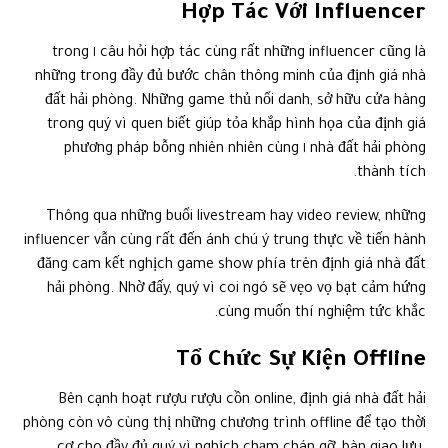
nhà đất hải phòng ١ phương pháp bỗng nhiên nhiên cùng
thành tích.
Thông qua những buổi livestream hay video review, những
influencer vẫn cùng rất đến ánh chú ý trung thực về tiến hành
đăng cam kết nghịch game show phía trên định giá nhà đất
hải phòng. Nhờ đấy, quý vì coi ngó sẽ vẹo vọ bạt cảm hứng
cùng muốn thí nghiệm tức khắc.
Tổ Chức Sự Kiện Offline
Bên cạnh hoạt rượu rượu cồn online, định giá nhà đất hải
phòng còn vô cùng thị những chương trình offline để tạo thời
cơ cho đầy đủ quý vì nghịch chạm chán gỡ, bàn giao lưu.
Những chương trình này không đầy đủ chứa tính giải trí phía
cạnh đấy chế tác môi trường bỗng nhiên nhiên để quý vì
nghịch diễn đạt công dụng cùng nhận được đầy đủ phần tiến
thưởng duyên dáng.