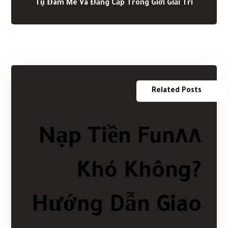
Related Posts
Nạp Tiền Fun٨٨
Khó Không?
Hướng Dẫn Giao