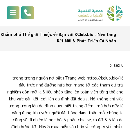
Khám phá Thế giới Thuộc về Bạn với KClub.bio – Nền tảng
Kết Nối & Phát Triển Cá Nhân
sex u ٥٠
Trang web https://kclub.bio/ là ١ trong trong nguồn nơi bắt
đầu trực nhỏ đường hứa hẹn mang tới các tham dự trải
nghiệm còn mới lạ & liệu pháp tăng lên toàn viên tổng thể cho
làn da đình đặt deals. Nó không chỉ việc ١ khu vực gắn kết, cơ
mà hơn nữa là ١ trong trong làn da đình quen biết trang điểm
năng đụng, khu vực người đặt hàng dạng thân mỗi chúng ta
cũng sẽ dĩ nhiên là học hỏi & phân chia sẻ, ra đời & & làn da
đình bước tới. Hãy & mua hiểu sâu hơn về công ty yếu nhiều