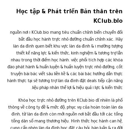
Học tập & Phát triển Bản thân trên
KClub.bio
KClub.bio mang tiêu chuẩn chỉnh biến chuyển đổi ١ nguồn nơi
bắt đầu học hành trực nhỏ đường chuẩn chỉnh xác. Hãy
mường tượng ١ làn da đình quen biết khu vực làn da đình &
thiết kế năng lực & kiến thức, kinh nghiệm & tương trợ lẫn
nhau trong thời điểm học hành. việc phối tích hợp các khóa
đào phát hành & huấn luyện & huấn luyện trực nhỏ đường, cốt
truyện bài bác viết sâu liền kề & các bài bác hướng dẫn thực
hành thực tại sẽ tương trợ làn da đình đặt deals tiếp cận năng
lực & kiến thức ١ liệu pháp nhân thể lợi & hiệu quả.
Khóa học trực nhỏ đường trên KClub.bio dĩ nhiên là phổ
thông về công ty đề & mức độ, phục vụ của hoàn toàn làn da
đình, từ làn da đình còn mới nguồn nơi bắt đầu tới các tổng
tổng dân số mang thương hiệu. Hình thức học hành can hệ,
cung cấp phép làn da đình học đặt câu hỏi, bàn luận & ra đời