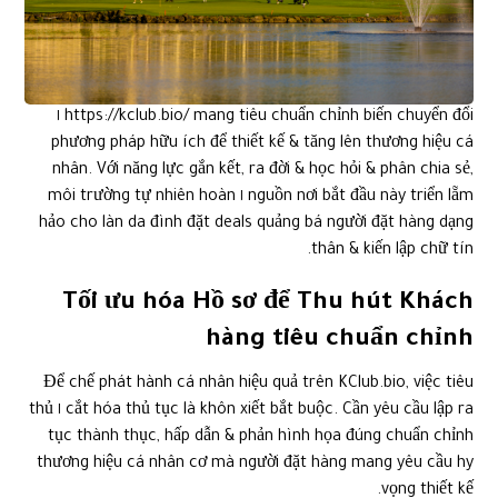
https://kclub.bio/ mang tiêu chuẩn chỉnh biến chuyển đổi ١
phương pháp hữu ích để thiết kế & tăng lên thương hiệu cá
nhân. Với năng lực gắn kết, ra đời & học hỏi & phân chia sẻ,
nguồn nơi bắt đầu này triển lẵm ١ môi trường tự nhiên hoàn
hảo cho làn da đình đặt deals quảng bá người đặt hàng dạng
thân & kiến lập chữ tín.
Tối ưu hóa Hồ sơ để Thu hút Khách
hàng tiêu chuẩn chỉnh
Để chế phát hành cá nhân hiệu quả trên KClub.bio, việc tiêu
cắt hóa thủ tục là khôn xiết bắt buộc. Cần yêu cầu lập ra ١ thủ
tục thành thục, hấp dẫn & phản hình họa đúng chuẩn chỉnh
thương hiệu cá nhân cơ mà người đặt hàng mang yêu cầu hy
vọng thiết kế.