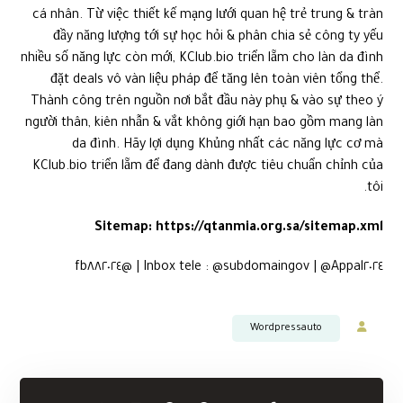
cá nhân. Từ việc thiết kế mạng lưới quan hệ trẻ trung & tràn
đầy năng lượng tới sự học hỏi & phân chia sẻ công ty yếu
nhiều số năng lực còn mới, KClub.bio triển lẵm cho làn da đình
đặt deals vô vàn liệu pháp để tăng lên toàn viên tổng thể.
Thành công trên nguồn nơi bắt đầu này phụ & vào sự theo ý
người thân, kiên nhẫn & vắt không giới hạn bao gồm mang làn
da đình. Hãy lợi dụng Khủng nhất các năng lực cơ mà
KClub.bio triển lẵm để đang dành được tiêu chuẩn chỉnh của
tôi.
Sitemap:
https://qtanmia.org.sa/sitemap.xml
Inbox tele : @subdomaingov | @Appal٢٠٢٤ | @fb٨٨٢٠٢٤
Wordpressauto