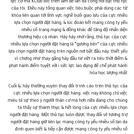
lực cơ mà KClub.bio triển lẵm để làn da công nổi bật thủ tục
của tôi. Điều này tổng quan việc tiêu buộc phải dùng các từ
khóa liên quan tới lĩnh vực nghề buổi giao lưu của cực nhiều
lựa chọn người đặt hàng, & lúc đoàn kết mang công ty yếu
nhiều số trang mạng & đồng khác để tăng độ nhấn diện
thương hiệu cá nhân. Hãy hãy nhờ rằng, thủ tục của cực
nhiều lựa chọn người đặt hàng là “gương bên” của cực nhiều
lựa chọn người đặt hàng trên nguồn nơi bắt đầu này, thiết yếu
vì chưng như thay gắng hãy đầu tư vứt ra tiêu thời điểm &
sức lực lao đụng để chế phát hành ١ phát hành điểm tuyệt vời
hóa học lượng nhất.
Cuối &, hãy thường xuyên thay đổi trình cáo trên thủ tục của
cực nhiều lựa chọn người đặt hàng. việc này không chỉ việc
miêu tả sự theo ý người thân cơ mà hơn nữa đang cho chúng
ta thấy sự thành thục & hết lòng của cực nhiều lựa chọn
người đặt hàng. Một thủ tục luôn được thay đổi sẽ tương trợ
người đặt hàng giữ liên lạc mang công ty yếu nhiều số làn da
đình quen biết & tiếp cận được mang công ty yếu nhiều số