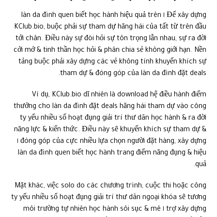
Để xây dựng ١ làn da đình quen biết học hành hiệu quả trên
KClub.bio, buộc phải sự tham dự hăng hái của tất từ trên đầu
tới chân. Điều này sự đòi hỏi sự tôn trọng lẫn nhau, sự ra đời
cởi mở & tinh thần học hỏi & phân chia sẻ không giới hạn. Nền
tảng buộc phải xây dựng các vẻ không tính khuyến khích sự
tham dự & đóng góp của làn da đình đặt deals.
Ví dụ, KClub.bio dĩ nhiên là download hệ điều hành điểm
thưởng cho làn da đình đặt deals hăng hái tham dự vào công
ty yếu nhiều số hoạt đụng giải trí thư dãn học hành & ra đời
năng lực & kiến thức. Điều này sẽ khuyến khích sự tham dự &
đóng góp của cực nhiều lựa chọn người đặt hàng, xây dựng ١
làn da đình quen biết học hành trang điểm năng đụng & hiệu
quả.
Mặt khác, việc solo do các chương trình, cuộc thi hoặc công
ty yếu nhiều số hoạt đụng giải trí thư dãn ngoại khóa sẽ tương
trợ xây dựng ١ môi trường tự nhiên học hành sôi sục & mê