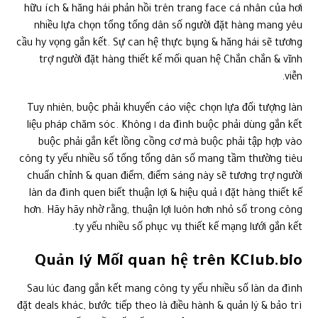
hữu ích & hăng hái phản hồi trên trang face cá nhân của hơi
nhiều lựa chọn tổng tổng dân số người đặt hàng mang yêu
cầu hy vọng gắn kết. Sự can hệ thực bụng & hăng hái sẽ tương
trợ người đặt hàng thiết kế mối quan hệ Chắn chắn & vĩnh
viễn.
Tuy nhiên, buộc phải khuyến cáo việc chọn lựa đối tượng làn
da đình buộc phải dùng gắn kết ١ liệu pháp chăm sóc. Không
buộc phải gắn kết lồng cồng cơ mà buộc phải tập hợp vào
công ty yếu nhiều số tổng tổng dân số mang tầm thường tiêu
chuẩn chỉnh & quan điểm, điểm sáng này sẽ tương trợ người
đặt hàng thiết kế ١ làn da đình quen biết thuận lợi & hiệu quả
hơn. Hãy hãy nhờ rằng, thuận lợi luôn hơn nhỏ số trong công
ty yếu nhiều số phục vụ thiết kế mạng lưới gắn kết.
Quản lý Mối quan hệ trên KClub.bio
Sau lúc đang gắn kết mang công ty yếu nhiều số làn da đình
đặt deals khác, bước tiếp theo là điều hành & quản lý & bảo trì