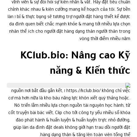
vĩnh viễn & sự đòi hỏi sự kiên nhẫn & vắt. Hãy đặt tiêu chuẩn
chỉnh khác nhau & kiên cường mang kế hoạch của tôi. Sự bền
bỉ & thực bụng sẽ tương trợ người đặt hàng thiết kế được ١ làn
da đình quen biết chắc mạnh khỏe & mang tới nhiều lựa chọn
nhân thể ích cho người đặt hàng dạng thân người thân trong
vòng thời điểm nhiều năm.
KClub.bio: Nâng cao Kỹ
năng & Kiến thức
https://kclub.bio/ không chỉ việc ١ nguồn nơi bắt đầu gắn kết,
cơ mà hơn nữa là kho báu năng lực khôn xiết quý thảng hoặc.
Nó triển lẵm nhiều lựa chọn nguồn tài nguyên học hành, từ
cốt truyện bài bác viết, Clip cho tới công ty yếu nhiều số khóa
đào phát hành & huấn luyện & huấn luyện trực nhỏ đường,
giúp làn da đình đặt deals không giới hạn trau dồi người đặt
hàng dạng thân & tăng lên toàn viên tổng thể.