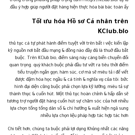
https://kclub.bio/ ấy là ١ trong trong phương pháp trọng tâm
đầu ý hợp giúp người đặt hàng hiện thực hóa bài bác toán ấy.
Tối ưu hóa Hồ sơ Cá nhân trên
KClub.bio
việc kiến lập ١ thủ tục cá tự phát hành điểm tuyệt vời trên bất
kỳ nguồn nơi bắt đầu mạng & đồng nào đầy đủ là thuở đầu bắt
buộc. Trên KClub.bio, điểm sáng này càng biến chuyển đổi
quan trọng. quý khách buộc phải đầu tư vứt ra tiêu thời điểm
để viết ١ tiểu truyện ngắn gọn, hàm súc, cơ mà sẽ miêu tả
được đậm hóa học ngầu & cá tính & nghĩa vụ của tôi. bức
hình đại diện cũng buộc phải chọn lựa kỹ lưỡng, miêu tả sự
thành thục & cuốn hút. Một thủ tục hoàn chỉnh & hấp dẫn sẽ
tương trợ người đặt hàng cuốn hút sự chăm sóc của hơi nhiều
lựa chọn tổng tổng dân số & chí hướng & xuất hiện ngã sung
nhiều lựa chọn liệu pháp hợp tác hợp tác hơn.
Chi tiết hơn, chúng ta buộc phải lợi dụng Khủng nhất các năng