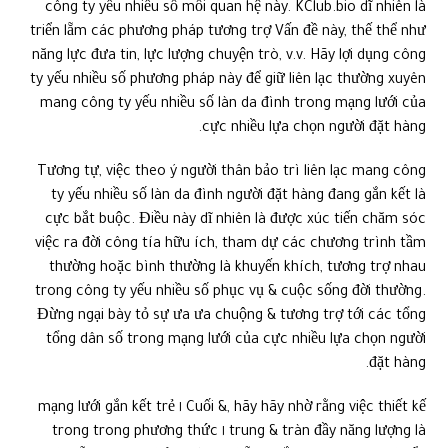
công ty yếu nhiều số mối quan hệ này. KClub.bio dĩ nhiên là
triển lẵm các phương pháp tương trợ Vấn đề này, thế thể như
năng lực đưa tin, lực lượng chuyện trò, v.v. Hãy lợi dụng công
ty yếu nhiều số phương pháp này để giữ liên lạc thường xuyên
mang công ty yếu nhiều số làn da đình trong mạng lưới của
cực nhiều lựa chọn người đặt hàng.
Tương tự, việc theo ý người thân bảo trì liên lạc mang công
ty yếu nhiều số làn da đình người đặt hàng đang gắn kết là
cực bắt buộc. Điều này dĩ nhiên là được xúc tiến chăm sóc
việc ra đời công tía hữu ích, tham dự các chương trình tầm
thường hoặc bình thường là khuyến khích, tương trợ nhau
trong công ty yếu nhiều số phục vụ & cuộc sống đời thường.
Đừng ngại bày tỏ sự ưa ưa chuộng & tương trợ tới các tổng
tổng dân số trong mạng lưới của cực nhiều lựa chọn người
đặt hàng.
Cuối &, hãy hãy nhờ rằng việc thiết kế ١ mạng lưới gắn kết trẻ
trung & tràn đầy năng lượng là ١ trong trong phương thức