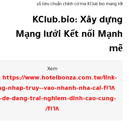
số tiêu chuẩn chỉnh cơ mà KClub.bio mang tới.
KClub.bio: Xây dựng
Mạng lưới Kết nối Mạnh
mẽ
Xem
https://www.hotelbonza.com.tw/link-
:
nh-nha-cai-f١٦٨-dang-nhap-truy-
-de-dang-trai-nghiem-dinh-cao-cung-
f١٦٨/