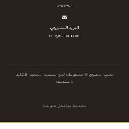
٠١٣٨٦٣٧٠٠٩
البريد الالكتروني
info@domain.com
جميع الحقوق © محفوظة لدي جمعية التنمية الاهلية
بالقطيف
تصميم بيكسل سوفت