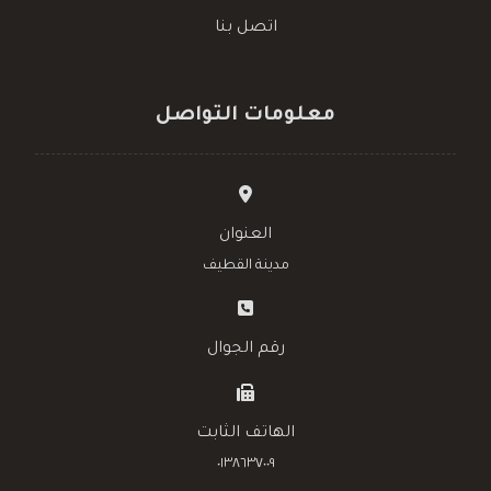
اتصل بنا
معلومات التواصل
العنوان
مدينة القطيف
رقم الجوال
الهاتف الثابت
٠١٣٨٦٣٧٠٠٩