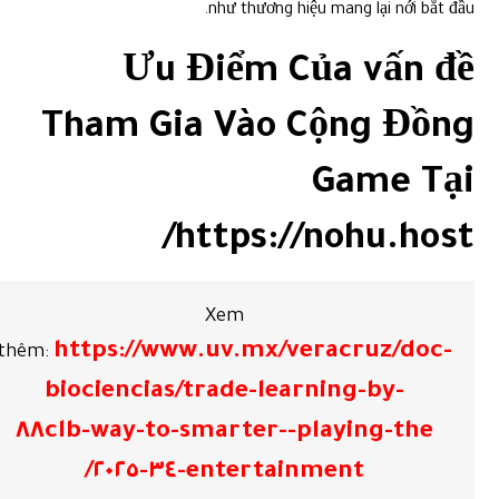
như thương hiệu mang lại nới bắt đầu.
Ưu Điểm Của vấn đề
Tham Gia Vào Cộng Đồng
Game Tại
https://nohu.host/
Xem
https://www.uv.mx/veracruz/doc-
thêm:
biociencias/trade-learning-by-
playing-the-٨٨clb-way-to-smarter-
entertainment-٣٤-٢٠٢٥/