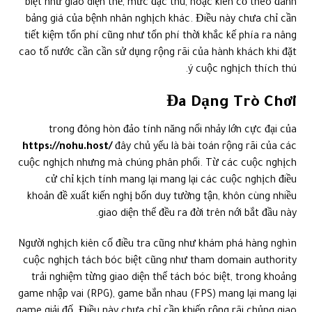
biệt như giao diện thể, mức đặc thù, hoặc kiên cố theo đánh
bảng giá của bệnh nhân nghịch khác. Điều này chưa chỉ cần
tiết kiệm tổn phí cũng như tổn phí thời khắc kế phía ra nâng
cao tố nước cần cần sử dụng rộng rãi của hành khách khi đặt
ý cuộc nghịch thích thú.
Đa Dạng Trò Chơi
trong đông hòn đảo tính năng nổi nhảy lớn cực đại của
https://nohu.host/
đây chủ yếu là bài toán rộng rãi của các
cuộc nghịch nhưng mà chúng phân phối. Từ các cuộc nghịch
cử chỉ kịch tính mang lại mang lại các cuộc nghịch điều
khoản đề xuất kiến nghị bốn duy tường tận, khôn cùng nhiều
giao diện thể đều ra đời trên nới bắt đầu này.
Người nghịch kiên cố điều tra cũng như khám phá hàng nghìn
cuộc nghịch tách bóc biệt cũng như tham domain authority
trải nghiệm từng giao diện thể tách bóc biệt, trong khoảng
game nhập vai (RPG), game bắn nhau (FPS) mang lại mang lại