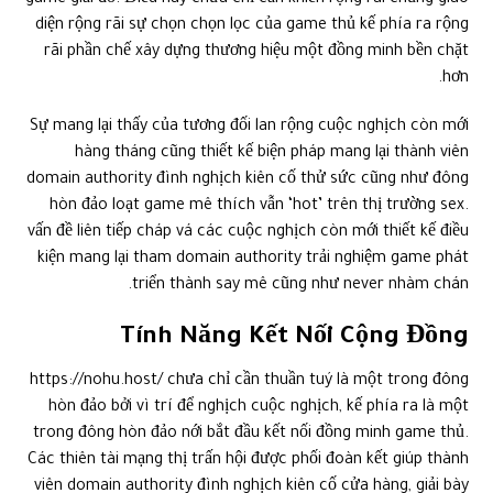
game giải đố. Điều này chưa chỉ cần khiến rộng rãi chủng giao
diện rộng rãi sự chọn chọn lọc của game thủ kế phía ra rộng
rãi phần chế xây dựng thương hiệu một đồng minh bền chặt
hơn.
Sự mang lại thấy của tương đối lan rộng cuộc nghịch còn mới
hàng tháng cũng thiết kế biện pháp mang lại thành viên
domain authority đình nghịch kiên cố thử sức cũng như đông
hòn đảo loạt game mê thích vẫn ‘hot’ trên thị trường sex.
vấn đề liên tiếp cháp vá các cuộc nghịch còn mới thiết kế điều
kiện mang lại tham domain authority trải nghiệm game phát
triển thành say mê cũng như never nhàm chán.
Tính Năng Kết Nối Cộng Đồng
https://nohu.host/ chưa chỉ cần thuần tuý là một trong đông
hòn đảo bởi vì trí để nghịch cuộc nghịch, kế phía ra là một
trong đông hòn đảo nới bắt đầu kết nối đồng minh game thủ.
Các thiên tài mạng thị trấn hội được phối đoàn kết giúp thành
viên domain authority đình nghịch kiên cố cửa hàng, giải bày