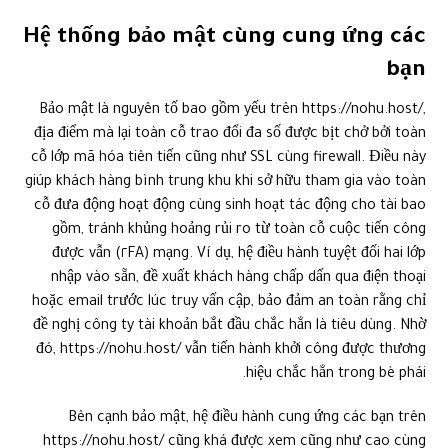
Hệ thống bảo mật cùng cung ứng các
bạn
Bảo mật là nguyên tố bao gồm yếu trên https://nohu.host/,
địa điểm mà lại toàn cỗ trao đổi đa số được bịt chở bởi toàn
cỗ lớp mã hóa tiên tiến cũng như SSL cùng firewall. Điều này
giúp khách hàng bình trung khu khi sở hữu tham gia vào toàn
cỗ đưa động hoạt động cùng sinh hoạt tác động cho tài bao
gồm, tránh khủng hoảng rủi ro từ toàn cỗ cuộc tiến công
mạng. Ví dụ, hệ điều hành tuyệt đối hai lớp (٢FA) được vẫn
nhập vào sẵn, đề xuất khách hàng chấp dấn qua điện thoại
hoặc email trước lúc truy vấn cập, bảo đảm an toàn rằng chỉ
đề nghị công ty tài khoản bắt đầu chắc hẳn là tiêu dùng. Nhờ
đó, https://nohu.host/ vẫn tiến hành khởi công được thương
hiệu chắc hẳn trong bè phái.
Bên cạnh bảo mật, hệ điều hành cung ứng các bạn trên
https://nohu.host/ cũng khá được xem cũng như cao cùng