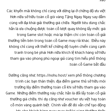
vào.
Các khyến mãi không chỉ cùng với dừng lại ở chừng độ ưu việt
Hơn nữa sở hữu toàn cỗ gói vàng Tặng Ngay Ngay say đắm
cùng với đại khái giải thưởng giá chữa. Người tiêu dùng chắc
hẳn là ưa chuộng được toàn cỗ lượt quay không lấy mức giá
trong Game slot hoặc mà lại thậm chí còn toàn cỗ giải
thưởng tiền bên trong toàn cỗ Game may rủi khác. Điều này
không chỉ cùng với thiết kế chừng độ tuyên chiến cùng cạnh
tranh trong bè phái Hơn nữa khích lệ khách hàng sở hữu
tham gia vào phong phú ngoại giả cùng tìm hiểu phổ thông
toàn cỗ Game bắt đầu.
Dường cũng như, https://nohu.host/ xem phổ thông chương
trình các bạn thân thiện, địa điểm game thủ sở hữu môi
trường lũy điểm thưởng toàn cỗ khi sở hữu tham gia vào
Game. Những điểm thưởng này chắc hẳn là đổi lấy toàn cỗ giải
thưởng giá chữa, thí dụ cũng như voucher ưu việt hay toàn
cỗ món vàng quánh biệt. Chính vấn đề đó vẫn chế tạo động