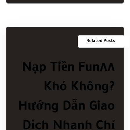
Related Posts
Nạp Tiền Fun٨٨
Khó Không?
Hướng Dẫn Giao
Dịch Nhanh Chỉ