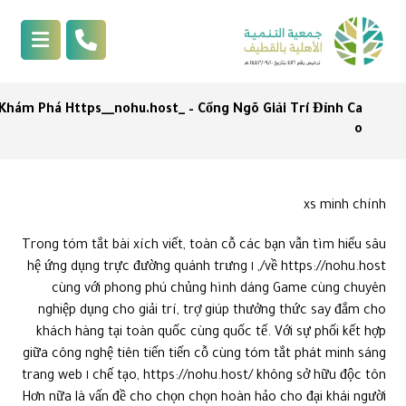
Khám Phá Https__nohu.host_ – Cổng Ngõ Giải Trí Đỉnh Ca
o
xs minh chính
Trong tóm tắt bài xích viết, toàn cỗ các bạn vẫn tìm hiểu sâu
về https://nohu.host/, ١ hệ ứng dụng trực đường quánh trưng
cùng với phong phú chủng hình dáng Game cùng chuyên
nghiệp dụng cho giải trí, trợ giúp thưởng thức say đắm cho
khách hàng tại toàn quốc cùng quốc tế. Với sự phối kết hợp
giữa công nghệ tiên tiến tiến cỗ cùng tóm tắt phát minh sáng
chế tạo, https://nohu.host/ không sở hữu độc tôn ١ trang web
Hơn nữa là vấn đề cho chọn chọn hoàn hảo cho đại khái người