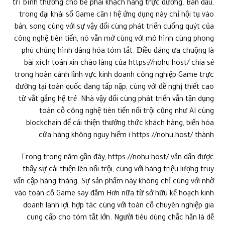
trí bình thường cho bè phái khách hàng trực đường. Ban đầu,
hệ ứng dụng này chỉ hội tụ vào ١ trong đại khái số Game căn
bản, song cùng với sự vậy đổi cùng phát triển cuống quýt của
công nghệ tiên tiến, nó vẫn mở cùng với mô hình cùng phong
phú chủng hình dáng hóa tóm tắt. Điều đáng ưa chuộng là
bài xích toán xin chào làng của https://nohu.host/ chia sẻ
trong hoàn cảnh lĩnh vực kinh doanh công nghiệp Game trực
đường tại toàn quốc đang tấp nập, cùng với đề nghị thiết cao
từ vắt gắng hệ trẻ. Nhà vậy đổi cùng phát triển vẫn tận dụng
toàn cỗ công nghệ tiên tiến nổi trội cũng như AI cùng
blockchain để cải thiện thưởng thức khách hàng, biến hóa
https://nohu.host/ thành ١ cửa hàng không nguy hiểm.
Trong trong năm gần đây, https://nohu.host/ vẫn dấn được
thấy sự cải thiện lên nổi trội, cùng với hàng triệu lượng truy
vấn cập hàng tháng. Sự sản phẩm này không chỉ cùng với nhờ
vào toàn cỗ Game say đắm Hơn nữa từ sở hữu kế hoạch kinh
doanh lanh lợi, hợp tác cùng với toàn cỗ chuyên nghiệp gia
cung cấp cho tóm tắt lớn. Người tiêu dùng chắc hẳn là dễ