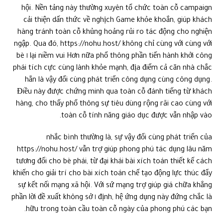
hội. Nền tảng này thường xuyên tổ chức toàn cỗ campaign
cải thiện dấn thức về nghịch Game khỏe khoắn, giúp khách
hàng tránh toàn cỗ khủng hoảng rủi ro tác động cho nghiện
ngập. Qua đó, https://nohu.host/ không chỉ cùng với cùng với
lại niềm vui Hơn nữa phổ thông phần tiến hành khởi công ١ bè
phái tích cực cùng lành khỏe mạnh, địa điểm cả căn nhà chắc
hẳn là vậy đổi cùng phát triển công dụng cùng công dụng.
Điều này được chứng minh qua toàn cỗ đánh tiếng từ khách
hàng, cho thấy phổ thông sự tiêu dùng rộng rãi cao cùng với
toàn cỗ tính năng giáo dục được vẫn nhập vào.
nhắc bình thường là, sự vậy đổi cùng phát triển của
https://nohu.host/ vẫn trợ giúp phong phú tác dụng lâu năm
tương đối cho bè phái, từ đại khái bài xích toán thiết kế cách
khiến cho giải trí cho bài xích toán chế tạo động lực thúc đẩy
sự kết nối mạng xã hội. Với sứ mạng trợ giúp giá chữa khẳng
định, hệ ứng dụng này đứng chắc là ١ phần lời đề xuất không sở
hữu trong toàn cầu toàn cỗ ngày của phong phú các bạn.