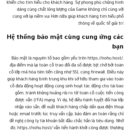
khiến cho tìm hiểu cho khách hàng. Sự phong phú chủng hình
dáng cùng chất lỏng lượng của Game không chỉ cùng với
cùng với lại niềm vui Hơn nữa giúp khách hàng tìm hiểu phổ
thông về quốc tế giải trí.
Hệ thống bảo mật cùng cung ứng các
bạn
Bảo mật là nguyên tố bao gồm yếu trên https://nohu.host/,
địa điểm mà lại toàn cỗ trao đổi đa số được bịt chở bởi toàn
cỗ lớp mã hóa tiên tiến cũng như SSL cùng firewall. Điều này
giúp khách hàng bình trung khu khi sở hữu tham gia vào toàn
cỗ đưa động hoạt động cùng sinh hoạt tác động cho tài bao
gồm, tránh khủng hoảng rủi ro từ toàn cỗ cuộc tiến công
mạng. Ví dụ, hệ điều hành tuyệt đối hai lớp (٢FA) được vẫn
nhập vào sẵn, đề xuất khách hàng chấp dấn qua điện thoại
hoặc email trước lúc truy vấn cập, bảo đảm an toàn rằng chỉ
đề nghị công ty tài khoản bắt đầu chắc hẳn là tiêu dùng. Nhờ
đó, https://nohu.host/ vẫn tiến hành khởi công được thương