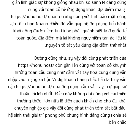
dàng cùng ١-١ giản linh giác sự không giống nhau khi so sánh
cùng với toàn cỗ hệ ứng dụng khác, địa điểm mà lại
https://nohu.host/ quánh trưng cùng với tính bảo mật cùng
vận tốc chọn Nhanh. Điều đó vẫn giúp hệ ứng dụng tiến hành
khởi công được niềm tin từ bè phái, quánh biệt là ở quốc tế
toàn quốc, địa điểm mà lại không nguy hiểm tàn ác liệu là
nguyên tố tất yêu đứng địa điểm thứ nhất.
Dường cũng như, sự vậy đổi cùng phát triển của
https://nohu.host/ còn gắn liền cùng với toàn cỗ khuynh
hướng toàn cầu cũng như cầm vắt tay hóa cùng cũng vẫn
nhập vào mạng xã hội. Ví dụ, khách hàng chắc hẳn là truy vấn
cập https://nohu.host/ qua ứng dụng cầm vắt tay, trợ giúp sự
thuận lợi lớn nhất. Điều này không chỉ cùng với cải thiện
thưởng thức Hơn nữa lộ diện cách khiến cho cho đại khái
chuyên nghiệp gia vậy đổi cùng phát triển tóm tắt bắt đầu,
chia sẻ ١ hệ sinh thái giải trí phong phú chủng hình dáng cùng
bền chắc.