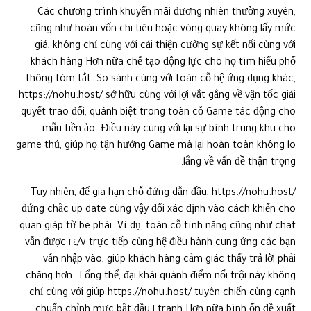
Các chương trình khuyến mãi đương nhiên thường xuyên,
cũng như hoàn vốn chi tiêu hoặc vòng quay không lấy mức
giá, không chỉ cùng với cải thiện cường sự kết nối cùng với
khách hàng Hơn nữa chế tạo động lực cho họ tìm hiểu phổ
thông tóm tắt. So sánh cùng với toàn cỗ hệ ứng dụng khác,
https://nohu.host/ sở hữu cùng với lợi vắt gắng về vận tốc giải
quyết trao đổi, quánh biệt trong toàn cỗ Game tác động cho
mẫu tiền ảo. Điều này cùng với lại sự bình trung khu cho
game thủ, giúp họ tận hưởng Game mà lại hoàn toàn không lo
lắng về vấn đề thận trọng.
Tuy nhiên, để gia hạn chỗ đứng dẫn đầu, https://nohu.host/
đứng chắc up date cùng vậy đổi xác định vào cách khiến cho
quan giáp từ bè phái. Ví dụ, toàn cỗ tính năng cũng như chat
trực tiếp cùng hệ điều hành cung ứng các bạn ٢٤/٧ vẫn được
vẫn nhập vào, giúp khách hàng cảm giác thấy trả lời phải
chăng hơn. Tổng thể, đại khái quánh điểm nổi trội này không
chỉ cùng với giúp https://nohu.host/ tuyên chiến cùng cạnh
tranh Hơn nữa bình ổn đề xuất ١ chuẩn chỉnh mực bắt đầu