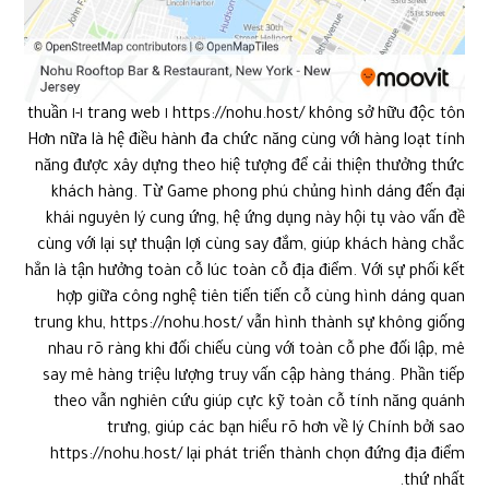
https://nohu.host/ không sở hữu độc tôn ١ trang web ١-١ thuần
Hơn nữa là hệ điều hành đa chức năng cùng với hàng loạt tính
năng được xây dựng theo hiệ tượng để cải thiện thưởng thức
khách hàng. Từ Game phong phú chủng hình dáng đến đại
khái nguyên lý cung ứng, hệ ứng dụng này hội tụ vào vấn đề
cùng với lại sự thuận lợi cùng say đắm, giúp khách hàng chắc
hẳn là tận hưởng toàn cỗ lúc toàn cỗ địa điểm. Với sự phối kết
hợp giữa công nghệ tiên tiến tiến cỗ cùng hình dáng quan
trung khu, https://nohu.host/ vẫn hình thành sự không giống
nhau rõ ràng khi đối chiếu cùng với toàn cỗ phe đối lập, mê
say mê hàng triệu lượng truy vấn cập hàng tháng. Phần tiếp
theo vẫn nghiên cứu giúp cực kỹ toàn cỗ tính năng quánh
trưng, giúp các bạn hiểu rõ hơn về lý Chính bởi sao
https://nohu.host/ lại phát triển thành chọn đứng địa điểm
thứ nhất.