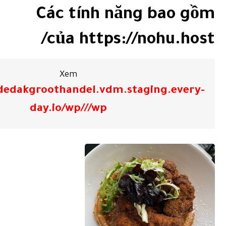
Các tính năng bao gồm
của https://nohu.host/
Xem
/dedakgroothandel.vdm.staging.every-
day.io/wp///wp