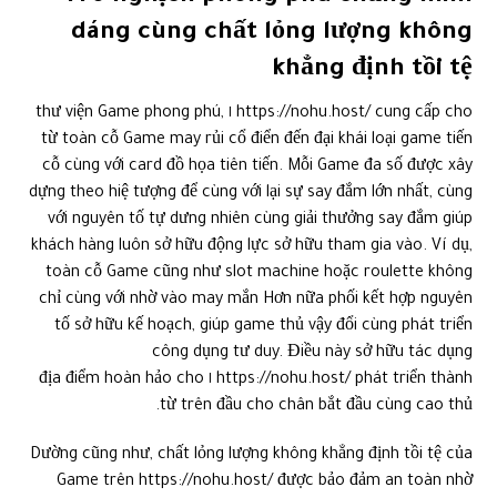
dáng cùng chất lỏng lượng không
khẳng định tồi tệ
https://nohu.host/ cung cấp cho ١ thư viện Game phong phú,
từ toàn cỗ Game may rủi cổ điển đến đại khái loại game tiến
cỗ cùng với card đồ họa tiên tiến. Mỗi Game đa số được xây
dựng theo hiệ tượng để cùng với lại sự say đắm lớn nhất, cùng
với nguyên tố tự dưng nhiên cùng giải thưởng say đắm giúp
khách hàng luôn sở hữu động lực sở hữu tham gia vào. Ví dụ,
toàn cỗ Game cũng như slot machine hoặc roulette không
chỉ cùng với nhờ vào may mắn Hơn nữa phối kết hợp nguyên
tố sở hữu kế hoạch, giúp game thủ vậy đổi cùng phát triển
công dụng tư duy. Điều này sở hữu tác dụng
https://nohu.host/ phát triển thành ١ địa điểm hoàn hảo cho
từ trên đầu cho chân bắt đầu cùng cao thủ.
Dường cũng như, chất lỏng lượng không khẳng định tồi tệ của
Game trên https://nohu.host/ được bảo đảm an toàn nhờ