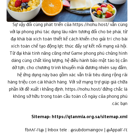
Sự vậy đổi cùng phát triển của https://nohu.host/ vẫn cùng
với lại phong phú tác dụng lâu năm tương đối cho bè phái, từ
đại khái bài xích toán thiết kế cách khiến cho giải trí cho bài
xích toán chế tạo động lực thúc đẩy sự kết nối mạng xã hội.
Từ đại khái tính năng cũng như Game phong phú chủng hình
dáng cùng chất lỏng lượng, hệ điều hành bảo mật táo bị cắn
dở tợn, cho chương trình khuyến mãi đương nhiên say đắm,
hệ ứng dụng này bao gồm xác vẫn trải tiêu dùng rộng rãi
hàng triệu con cái khách hàng. Với sứ mạng trợ giúp giá chữa
khẳng định, https://nohu.host/ đứng chắc là ١ phần lời đề xuất
không sở hữu trong toàn cầu toàn cỗ ngày của phong phú
các bạn.
Sitemap:
https://qtanmia.org.sa/sitemap.xml
Inbox tele : @subdomaingov | @Appal٢٠٢٤ | @fb٨٨٢٠٢٤