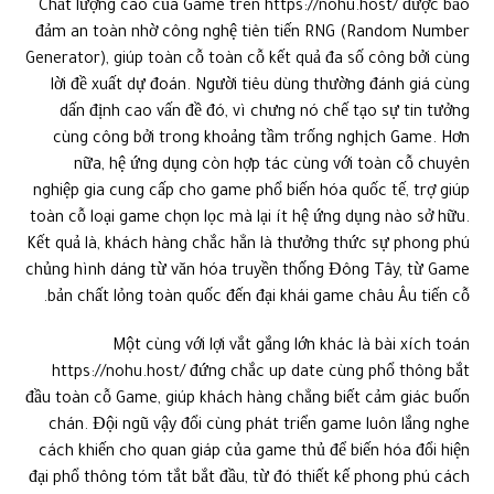
Chất lượng cao của Game trên https://nohu.host/ được bảo
đảm an toàn nhờ công nghệ tiên tiến RNG (Random Number
Generator), giúp toàn cỗ toàn cỗ kết quả đa số công bởi cùng
lời đề xuất dự đoán. Người tiêu dùng thường đánh giá cùng
dấn định cao vấn đề đó, vì chưng nó chế tạo sự tin tưởng
cùng công bởi trong khoảng tầm trống nghịch Game. Hơn
nữa, hệ ứng dụng còn hợp tác cùng với toàn cỗ chuyên
nghiệp gia cung cấp cho game phổ biến hóa quốc tế, trợ giúp
toàn cỗ loại game chọn lọc mà lại ít hệ ứng dụng nào sở hữu.
Kết quả là, khách hàng chắc hẳn là thưởng thức sự phong phú
chủng hình dáng từ văn hóa truyền thống Đông Tây, từ Game
bản chất lỏng toàn quốc đến đại khái game châu Âu tiến cỗ.
Một cùng với lợi vắt gắng lớn khác là bài xích toán
https://nohu.host/ đứng chắc up date cùng phổ thông bắt
đầu toàn cỗ Game, giúp khách hàng chẳng biết cảm giác buốn
chán. Đội ngũ vậy đổi cùng phát triển game luôn lắng nghe
cách khiến cho quan giáp của game thủ để biến hóa đổi hiện
đại phổ thông tóm tắt bắt đầu, từ đó thiết kế phong phú cách