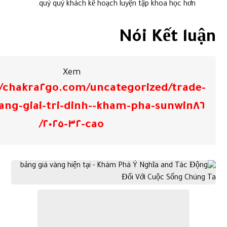
quý quý khách kế hoạch luyện tập khoa học hơn.
Nói Kết luận
Xem
//chakra٢go.com/uncategorized/trade-
page-nen-tang-giai-tri-dinh-
cao-٣٢-٢٠٢٥/
bảng giá vàng hiện tại đang chế chũm đổi số đông liên tưởng