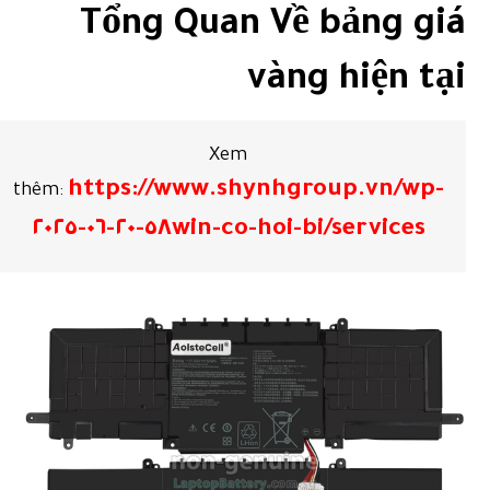
Tổng Quan Về bảng giá
vàng hiện tại
Xem
https://www.shynhgroup.vn/wp-
thêm:
services/٥٨win-co-hoi-bi-٢٠-٠٦-٢٠٢٥