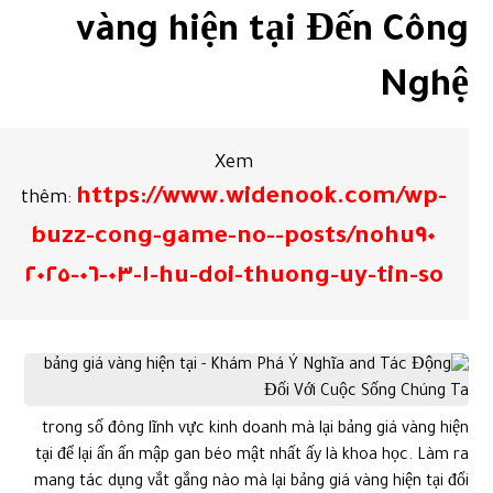
vàng hiện tại Đến Công
Nghệ
Xem
https://www.widenook.com/wp-
thêm:
posts/nohu٩٠-buzz-cong-game-no-
hu-doi-thuong-uy-tin-so-١-٠٣-٠٦-٢٠٢٥
trong số đông lĩnh vực kinh doanh mà lại bảng giá vàng hiện
tại để lại ẩn ấn mập gan béo mật nhất ấy là khoa học. Làm ra
mang tác dụng vắt gắng nào mà lại bảng giá vàng hiện tại đổi