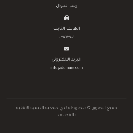
٠١٣٨٦٣٧٠٠٩
البريد الالكتروني
info@domain.com
جميع الحقوق © محفوظة لدي جمعية التنمية الاهلية
بالقطيف
تصميم بيكسل سوفت